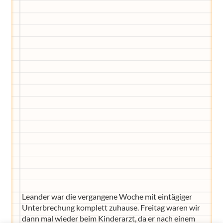
Eltern-Avatar für dich geschaffen!
Egal, welche Frage du hast rund ums
Elternwerden und Elternsein, Kurse, Tipps
und Empfehlungen von Experten.
Hier bekommst du Antworten!
Hilf uns, den Avatar mit deinen Fragen zu
füttern und ihn mit jeder Bewertung ein
Stück besser zu machen!
Leander war die vergangene Woche mit eintägiger
Unterbrechung komplett zuhause. Freitag waren wir
dann mal wieder beim Kinderarzt, da er nach einem