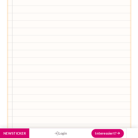
Egal, welche Frage du hast rund ums
Elternwerden und Elternsein, Kurse, Tipps
und Empfehlungen von Experten.
Hier bekommst du Antworten!
Hilf uns, den Avatar mit deinen Fragen zu
füttern und ihn mit jeder Bewertung ein
Stück besser zu machen!
Interessiert?
NEWSTICKER
Login