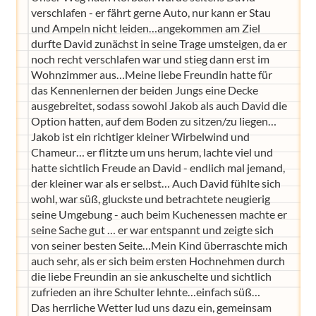
verschlafen - er fährt gerne Auto, nur kann er Stau
und Ampeln nicht leiden…angekommen am Ziel
durfte David zunächst in seine Trage umsteigen, da er
noch recht verschlafen war und stieg dann erst im
Wohnzimmer aus…Meine liebe Freundin hatte für
das Kennenlernen der beiden Jungs eine Decke
ausgebreitet, sodass sowohl Jakob als auch David die
Option hatten, auf dem Boden zu sitzen/zu liegen…
Jakob ist ein richtiger kleiner Wirbelwind und
Chameur… er flitzte um uns herum, lachte viel und
hatte sichtlich Freude an David - endlich mal jemand,
der kleiner war als er selbst… Auch David fühlte sich
wohl, war süß, gluckste und betrachtete neugierig
seine Umgebung - auch beim Kuchenessen machte er
seine Sache gut … er war entspannt und zeigte sich
von seiner besten Seite…Mein Kind überraschte mich
auch sehr, als er sich beim ersten Hochnehmen durch
die liebe Freundin an sie ankuschelte und sichtlich
zufrieden an ihre Schulter lehnte…einfach süß…
Das herrliche Wetter lud uns dazu ein, gemeinsam