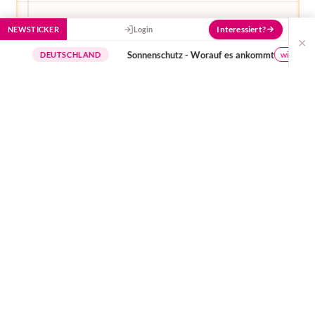
Interessiert?
NEWSTICKER
Login
×
Sonnenschutz - Worauf es ankommt
wichtige Hinweise
DEUTSCHLAND
Oder was mich auch auf die Palme bringt, ist das
Bocken und Wegdrehen beim Wickeln. Grrrrr! Da
stehen mir manchmal die Haare zu Berge, aber auch