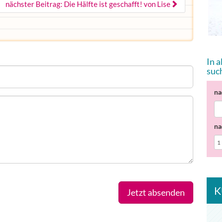
nächster Beitrag: Die Hälfte ist geschafft! von Lise
In 
suc
na
na
K
Jetzt absenden