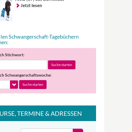
Jetzt lesen
allen Schwangerschaft-Tagebüchern
hen:
ch Stichwort:
Suche starten
ch Schwangerschaftswoche:
Suche starten
URSE
, TERMINE
& ADRESSEN