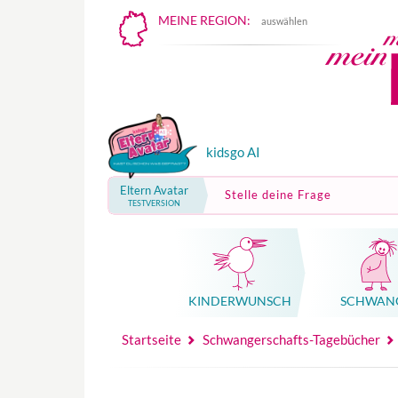
MEINE REGION:
auswählen
kidsgo AI
Eltern Avatar
Stelle deine Frage
TESTVERSION
KINDER­WUNSCH
SCHWAN
Mutterschutz, Elternzeit, Elterngeld
Hebammenpraxe
Beglei
Hebammenpraxe
Begleitung Sc
Babyku
Startseite
Schwangerschafts-Tagebücher