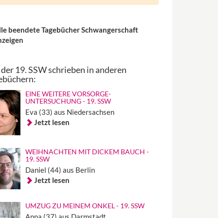
lle beendete Tagebücher Schwangerschaft
nzeigen
 der 19. SSW schrieben in anderen
ebüchern:
EINE WEITERE VORSORGE-
UNTERSUCHUNG - 19. SSW
Eva (33) aus Niedersachsen
Jetzt lesen
WEIHNACHTEN MIT DICKEM BAUCH -
19. SSW
Daniel (44) aus Berlin
Jetzt lesen
UMZUG ZU MEINEM ONKEL - 19. SSW
Anna (37) aus Darmstadt