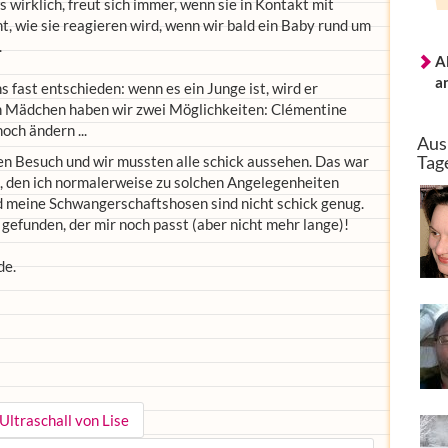
s wirklich, freut sich immer, wenn sie in Kontakt mit
nt, wie sie reagieren wird, wenn wir bald ein Baby rund um
.
A
a
 fast entschieden: wenn es ein Junge ist, wird er
in Mädchen haben wir zwei Möglichkeiten: Clémentine
noch ändern ...
Aus
Tag
en Besuch und wir mussten alle schick aussehen. Das war
, den ich normalerweise zu solchen Angelegenheiten
nd meine Schwangerschaftshosen sind nicht schick genug.
gefunden, der mir noch passt (aber nicht mehr lange)!
de.
Ultraschall von Lise