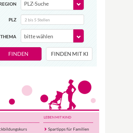
REGION
PLZ
THEMA
FINDEN
FINDEN MIT KI
Wir haben Deutschlands ersten
Eltern-Avatar für dich geschaffen!
Egal, welche Frage du hast rund ums
LEBEN MIT KIND
Elternwerden und Elternsein, Kurse, Tipps
und Empfehlungen von Experten.
ckbildungskurs
Spartipps für Familien