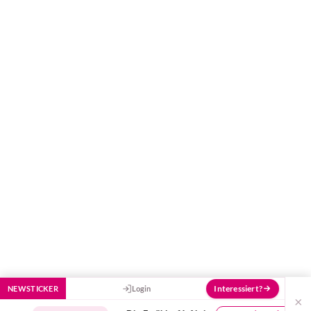
Elternwerden und Elternsein, Kurse, Tipps
und Empfehlungen von Experten.
Hier bekommst du Antworten!
Hilf uns, den Avatar mit deinen Fragen zu
füttern und ihn mit jeder Bewertung ein
Stück besser zu machen!
Interessiert?
NEWSTICKER
Login
×