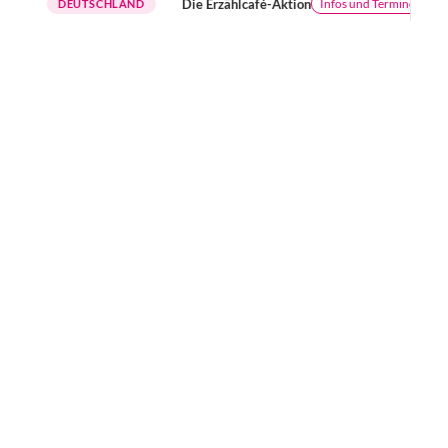
Die Erzählcafé-Aktion
Bu
Infos und Termine
DEUTSCHLAND