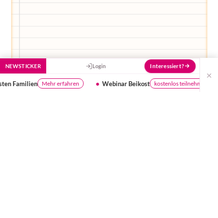
Interessiert?
NEWSTICKER
Login
×
Webinar Beikost
Ist dein Wasser gut genug fü
kostenlos teilnehmen
Ich bin einfach nur schlapp und habe etwas Hals- und
Kopfweh. Maja hingegen wurde nachts vom
Schnupfen und vermutlich ihren 2 hervorkommenden
Zähnen wach. Mein Mann, der seit 3 Tagen als
Einziger krank im Wohnzimmer schlief, um uns nicht
anzustecken (ha-ha), wurde von mir geweckt und zur
gemeinsamen Debatte in die Küche geladen.
So, da war er also, der gefürchtete und erwartete
Moment. Wir waren vorbereitet. Na ja ich war
vorbereitet, mein Mann war fix und fertig vor