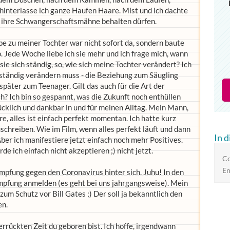
hinterlasse ich ganze Haufen Haare. Mist und ich dachte
ie ihre Schwangerschaftsmähne behalten dürfen.
iebe zu meiner Tochter war nicht sofort da, sondern baute
o. Jede Woche liebe ich sie mehr und ich frage mich, wann
sie sich ständig, so, wie sich meine Tochter verändert? Ich
 ständig verändern muss - die Beziehung zum Säugling
später zum Teenager. Gilt das auch für die Art der
? Ich bin so gespannt, was die Zukunft noch enthüllen
ücklich und dankbar in und für meinen Alltag. Mein Mann,
e, alles ist einfach perfekt momentan. Ich hatte kurz
chreiben. Wie im Film, wenn alles perfekt läuft und dann
In 
er ich manifestiere jetzt einfach noch mehr Positives.
de ich einfach nicht akzeptieren ;) nicht jetzt.
Co
En
mpfung gegen den Coronavirus hinter sich. Juhu! In den
Impfung anmelden (es geht bei uns jahrgangsweise). Mein
m Schutz vor Bill Gates ;) Der soll ja bekanntlich den
en.
errückten Zeit du geboren bist. Ich hoffe, irgendwann