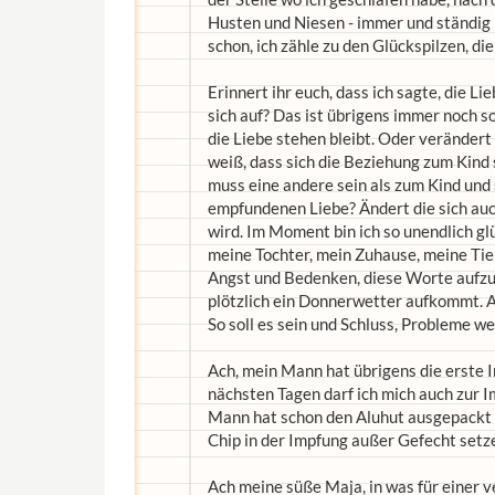
Husten und Niesen - immer und ständig 
schon, ich zähle zu den Glückspilzen, d
Erinnert ihr euch, dass ich sagte, die L
sich auf? Das ist übrigens immer noch s
die Liebe stehen bleibt. Oder verändert 
weiß, dass sich die Beziehung zum Kind
muss eine andere sein als zum Kind und 
empfundenen Liebe? Ändert die sich auch
wird. Im Moment bin ich so unendlich gl
meine Tochter, mein Zuhause, meine Tier
Angst und Bedenken, diese Worte aufzus
plötzlich ein Donnerwetter aufkommt. Ab
So soll es sein und Schluss, Probleme wer
Ach, mein Mann hat übrigens die erste I
nächsten Tagen darf ich mich auch zur 
Mann hat schon den Aluhut ausgepackt zu
Chip in der Impfung außer Gefecht setz
Ach meine süße Maja, in was für einer v