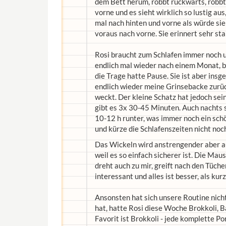
dem Bett herum, robbt rückwärts, robbt i
vorne und es sieht wirklich so lustig aus,
mal nach hinten und vorne als würde si
voraus nach vorne. Sie erinnert sehr sta
Rosi braucht zum Schlafen immer noch un
endlich mal wieder nach einem Monat, b
die Trage hatte Pause. Sie ist aber ins
endlich wieder meine Grinsebacke zurüc
weckt. Der kleine Schatz hat jedoch sein
gibt es 3x 30-45 Minuten. Auch nachts s
10-12 h runter, was immer noch ein schön
und kürze die Schlafenszeiten nicht noch
Das Wickeln wird anstrengender aber auc
weil es so einfach sicherer ist. Die Mau
dreht auch zu mir, greift nach den Tüche
interessant und alles ist besser, als kurz
Ansonsten hat sich unsere Routine nicht
hat, hatte Rosi diese Woche Brokkoli, B
Favorit ist Brokkoli - jede komplette Po