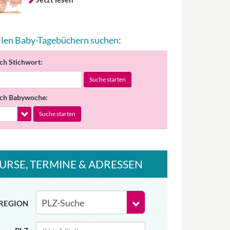
allen Baby-Tagebüchern suchen:
ch Stichwort:
Suche starten
ch Babywoche:
Suche starten
URSE
, TERMINE
& ADRESSEN
REGION