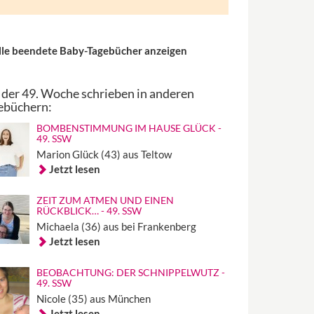
lle beendete Baby-Tagebücher anzeigen
 der 49. Woche schrieben in anderen
ebüchern:
BOMBENSTIMMUNG IM HAUSE GLÜCK -
49. SSW
Marion Glück (43) aus Teltow
Jetzt lesen
ZEIT ZUM ATMEN UND EINEN
RÜCKBLICK… - 49. SSW
Michaela (36) aus bei Frankenberg
Jetzt lesen
BEOBACHTUNG: DER SCHNIPPELWUTZ -
49. SSW
Nicole (35) aus München
Jetzt lesen