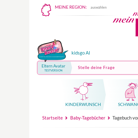
MEINE REGION:
auswählen
kidsgo AI
Eltern Avatar
Stelle deine Frage
TESTVERSION
KINDER­WUNSCH
SCHWAN
Mutterschutz, Elternzeit, Elterngeld
Hebammenpraxe
Beglei
Hebammenpraxe
Begleitung Sc
Babyku
Startseite
Baby-Tagebücher
Tagebuch vo