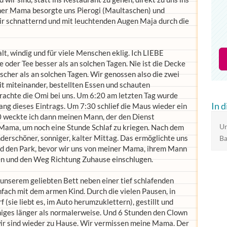
r Mama besorgte uns Pierogi (Maultaschen) und
ir schnatternd und mit leuchtenden Augen Maja durch die
lt, windig und für viele Menschen eklig. Ich LIEBE
 oder Tee besser als an solchen Tagen. Nie ist die Decke
scher als an solchen Tagen. Wir genossen also die zwei
it miteinander, bestellten Essen und schauten
rachte die Omi bei uns. Um 6:20 am letzten Tag wurde
In 
ang dieses Eintrags. Um 7:30 schlief die Maus wieder ein
00 weckte ich dann meinen Mann, der den Dienst
 Mama, um noch eine Stunde Schlaf zu kriegen. Nach dem
Ur
derschöner, sonniger, kalter Mittag. Das ermöglichte uns
Ba
nd den Park, bevor wir uns von meiner Mama, ihrem Mann
n und den Weg Richtung Zuhause einschlugen.
in unserem geliebten Bett neben einer tief schlafenden
fach mit dem armen Kind. Durch die vielen Pausen, in
(sie liebt es, im Auto herumzuklettern), gestillt und
iniges länger als normalerweise. Und 6 Stunden den Clown
r wir sind wieder zu Hause. Wir vermissen meine Mama. Der