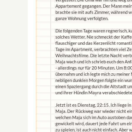
Appartement gegangen. Der Mann meine
brachte sie mit aufs Zimmer, während w
ganze Wohnung verfolgten.
Die folgenden Tage waren regnerisch, ka
solches Wetter. Nie schmeckt der Kaffee
flauschiger und das Kerzenlicht romanti
Tage im Apartment, verbrachten viel Ze
Weihnachtsfilme. Die letzte Nacht verb
Maja wach und ich schrieb euch den Anf
- allerdings nur für 20 Minuten. Um 8:
übernahm und ich legte mich zu meiner
nebligen dunklen Morgen folgte ein wun
einen Spaziergang durch die Altstadt u
und ihrer Hündin Mayra verabschiedete
Jetzt ist es Dienstag, 22:15. Ich liege 
Maja. Der Rückweg war wieder nicht ein
welchen Maja sich im Auto austoben darf 
gewickelt wird, dauert jede Fahrt um e
zu spielen, ist auch nicht einfach. Abe