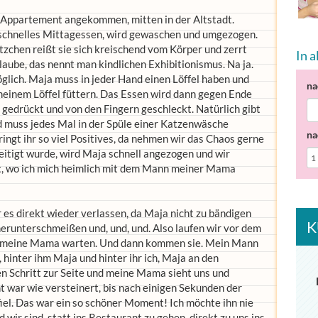
m Appartement angekommen, mitten in der Altstadt.
schnelles Mittagessen, wird gewaschen und umgezogen.
ätzchen reißt sie sich kreischend vom Körper und zerrt
In 
laube, das nennt man kindlichen Exhibitionismus. Na ja.
öglich. Maja muss in jeder Hand einen Löffel haben und
na
 meinem Löffel füttern. Das Essen wird dann gegen Ende
 gedrückt und von den Fingern geschleckt. Natürlich gibt
d muss jedes Mal in der Spüle einer Katzenwäsche
na
ringt ihr so viel Positives, da nehmen wir das Chaos gerne
eitigt wurde, wird Maja schnell angezogen und wir
t, wo ich mich heimlich mit dem Mann meiner Mama
s direkt wieder verlassen, da Maja nicht zu bändigen
K
herunterschmeißen und, und, und. Also laufen wir vor dem
uf meine Mama warten. Und dann kommen sie. Mein Mann
, hinter ihm Maja und hinter ihr ich, Maja an den
n Schritt zur Seite und meine Mama sieht uns und
ht war wie versteinert, bis nach einigen Sekunden der
fiel. Das war ein so schöner Moment! Ich möchte ihn nie
wir sind, statt ins Restaurant zu gehen, direkt zu uns ins