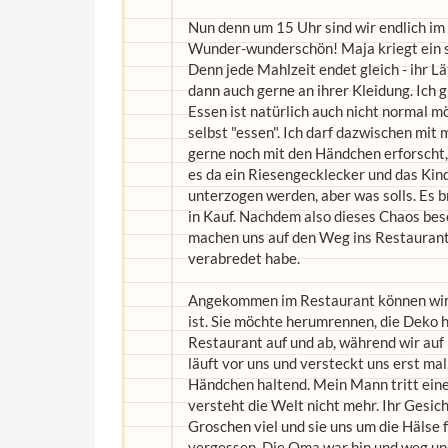
Nun denn um 15 Uhr sind wir endlich i
Wunder-wunderschön! Maja kriegt ein 
Denn jede Mahlzeit endet gleich - ihr L
dann auch gerne an ihrer Kleidung. Ich g
Essen ist natürlich auch nicht normal m
selbst "essen". Ich darf dazwischen mit
gerne noch mit den Händchen erforscht,
es da ein Riesengecklecker und das Kin
unterzogen werden, aber was solls. Es b
in Kauf. Nachdem also dieses Chaos bes
machen uns auf den Weg ins Restauran
verabredet habe.
Angekommen im Restaurant können wir e
ist. Sie möchte herumrennen, die Deko 
Restaurant auf und ab, während wir a
läuft vor uns und versteckt uns erst mal
Händchen haltend. Mein Mann tritt eine
versteht die Welt nicht mehr. Ihr Gesic
Groschen viel und sie uns um die Hälse 
vergessen. Die Oma war hin und weg und 