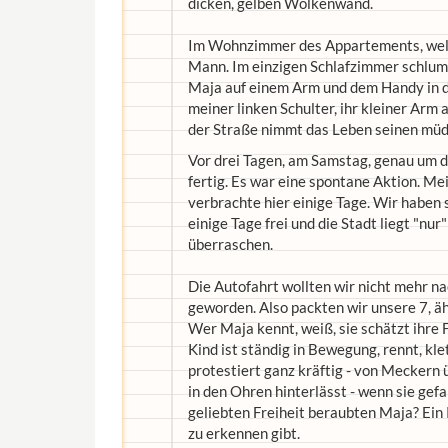
dicken, gelben Wolkenwand.
Im Wohnzimmer des Appartements, welch
Mann. Im einzigen Schlafzimmer schlum
Maja auf einem Arm und dem Handy in d
meiner linken Schulter, ihr kleiner Arm 
der Straße nimmt das Leben seinen müd
Vor drei Tagen, am Samstag, genau um d
fertig. Es war eine spontane Aktion. M
verbrachte hier einige Tage. Wir haben 
einige Tage frei und die Stadt liegt "nur
überraschen.
Die Autofahrt wollten wir nicht mehr nac
geworden. Also packten wir unsere 7, äh
Wer Maja kennt, weiß, sie schätzt ihre Fr
Kind ist ständig in Bewegung, rennt, klet
protestiert ganz kräftig - von Meckern 
in den Ohren hinterlässt - wenn sie gefa
geliebten Freiheit beraubten Maja? Ein K
zu erkennen gibt.