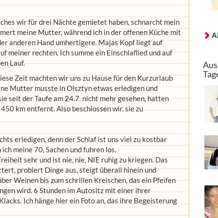
es wir für drei Nächte gemietet haben, schnarcht mein
mert meine Mutter, während ich in der offenen Küche mit
A
er anderen Hand umhertigere. Majas Kopf liegt auf
auf meiner rechten. Ich summe ein Einschlaflied und auf
en Lauf.
Aus
Tag
iese Zeit machten wir uns zu Hause für den Kurzurlaub
eine Mutter musste in Olsztyn etwas erledigen und
sie seit der Taufe am 24.7. nicht mehr gesehen, hatten
" 450 km entfernt. Also beschlossen wir, sie zu
hts erledigen, denn der Schlaf ist uns viel zu kostbar
 ich meine 70, Sachen und fuhren los.
eiheit sehr und ist nie, nie, NIE ruhig zu kriegen. Das
tert, probiert Dinge aus, steigt überall hinein und
über Weinen bis zum schrillen Kreischen, das ein Pfeifen
ngen wird. 6 Stunden im Autositz mit einer ihrer
lacks. Ich hänge hier ein Foto an, das ihre Begeisterung