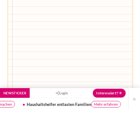
Stück besser zu machen!
Interessiert?
NEWSTICKER
Login
×
entlasten Familien
Webinar Beikost
Mehr erfahren
kostenlos teilneh