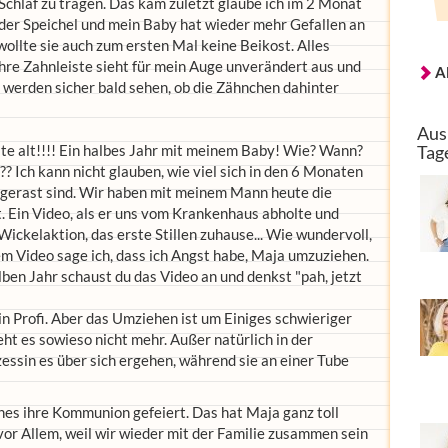
Schlaf zu tragen. Das kam zuletzt glaube ich im 2 Monat
 der Speichel und mein Baby hat wieder mehr Gefallen an
wollte sie auch zum ersten Mal keine Beikost. Alles
Ihre Zahnleiste sieht für mein Auge unverändert aus und
A
ir werden sicher bald sehen, ob die Zähnchen dahinter
Aus
e alt!!!! Ein halbes Jahr mit meinem Baby! Wie? Wann?
Tag
??? Ich kann nicht glauben, wie viel sich in den 6 Monaten
eigerast sind. Wir haben mit meinem Mann heute die
 Ein Video, als er uns vom Krankenhaus abholte und
ickelaktion, das erste Stillen zuhause... Wie wundervoll,
nem Video sage ich, dass ich Angst habe, Maja umzuziehen.
en Jahr schaust du das Video an und denkst "pah, jetzt
 ein Profi. Aber das Umziehen ist um Einiges schwieriger
 es sowieso nicht mehr. Außer natürlich in der
zessin es über sich ergehen, während sie an einer Tube
es ihre Kommunion gefeiert. Das hat Maja ganz toll
 vor Allem, weil wir wieder mit der Familie zusammen sein