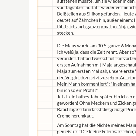
aufstehen musste, um sie wieder in den 
vor. Tagsüber läuft ihr wieder vermehrt
Beißteilen aus Silikon gefunden. Heute 
deutet auf Zähnchen hin, außer einem: 
fühlt sich auch ganz normal an. Naja, w
stecken.
Die Maus wurde am 30.5. ganze 6 Monat
Ich weiß ja, dass die Zeit rennt. Aber so
verändert hat und wie schnell sie vorb
ersten Aufnahmen mit Maja angeschaut.
Maja zum ersten Mal sah, unsere erste W
den Vergleich zu jetzt zu sehen. Auf ei
Mein Mann kommentiert": "In einem halb
bin ich so ein Profi!!"
Jetzt, ein halbes Jahr später bin ich so
geworden! Ohne Meckern und Zicken geht
Bauchlage - dann lässt die gnädige Prin
Creme herumkaut.
Am Sonntag hat die Nichte meines Mann
gemeistert. Die kleine Feier war schön,