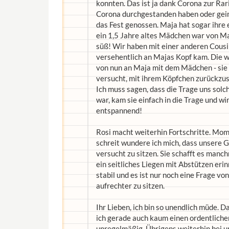
konnten. Das ist ja dank Corona zur Rar
Corona durchgestanden haben oder geimp
das Fest genossen. Maja hat sogar ihre
ein 1,5 Jahre altes Mädchen war von M
süß! Wir haben mit einer anderen Cousin
versehentlich an Majas Kopf kam. Die war
von nun an Maja mit dem Mädchen - sie 
versucht, mit ihrem Köpfchen zurückzus
Ich muss sagen, dass die Trage uns solc
war, kam sie einfach in die Trage und wi
entspannend!
Rosi macht weiterhin Fortschritte. Mome
schreit wundere ich mich, dass unsere Gl
versucht zu sitzen. Sie schafft es manch
ein seitliches Liegen mit Abstützen erin
stabil und es ist nur noch eine Frage v
aufrechter zu sitzen.
Ihr Lieben, ich bin so unendlich müde. D
ich gerade auch kaum einen ordentliche
unregelmäßig. Übrigens weiterhin bei un