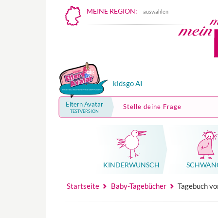
MEINE REGION:
auswählen
kidsgo AI
Eltern Avatar
Stelle deine Frage
TESTVERSION
KINDER­WUNSCH
SCHWAN
Mutterschutz, Elternzeit, Elterngeld
Hebammenpraxe
Beglei
Hebammenpraxe
Begleitung Sc
Babyku
Startseite
Baby-Tagebücher
Tagebuch vo