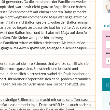
ität geworden. Da die meisten in der Familie entweder
ft sind, waren wir nicht ganz so ängstlich und haben
 erste Bekanntschaft mit einem anderen Baby gemacht -
aja nicht wegzubekommen und Maja war begeistert. So
e (7 Jahre alt) Ballon gespielt, wobei der Ballon einmal
In 
 aber so begeistert, dass sie laut loslachte. Also spielte
warf den Ballon hoch und ich habe mit Maja auf dem Arm
na
toßen. Die Kleine war ganz hin und weg.
he Familientreffen wirklich erleichtert. Als Maja müde
r gingen im Garten spazieren, solange sie schlief. Super
na
ntan testet sie ihre Stimme. Und wie! So schrill wie sie
äser noch ganz sind. Sie schreit und kreischt und
mal, sich seitlich hinzusetzen, wobei die Position eher an
nert. Ihr kleiner Körper hält sich dabei jedoch erstaunlich
on Tagen, bis sie den Arm näher am Körper abstützt, um
K
as ständige Stillen nachts macht mir so zu schaffen, dass
n Satz zusammenbringe. Dabei schläft Maja auch noch so
s im Bett. Ich habe jetzt das Bett an die Wand