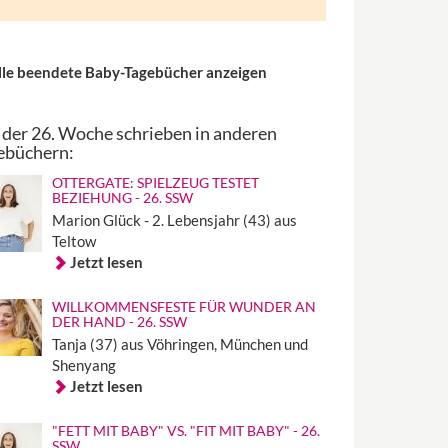
lle beendete Baby-Tagebücher anzeigen
 der 26. Woche schrieben in anderen
ebüchern:
OTTERGATE: SPIELZEUG TESTET
BEZIEHUNG - 26. SSW
Marion Glück - 2. Lebensjahr (43) aus
Teltow
Jetzt lesen
WILLKOMMENSFESTE FÜR WUNDER AN
DER HAND - 26. SSW
Tanja (37) aus Vöhringen, München und
Shenyang
Jetzt lesen
"FETT MIT BABY" VS. "FIT MIT BABY" - 26.
SSW