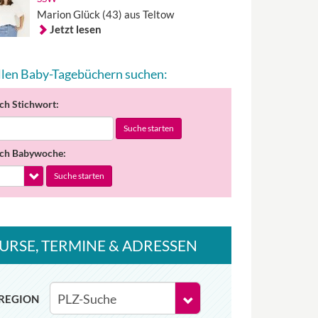
Marion Glück (43) aus Teltow
Jetzt lesen
allen Baby-Tagebüchern suchen:
ch Stichwort:
Suche starten
ch Babywoche:
Suche starten
URSE
, TERMINE
& ADRESSEN
REGION