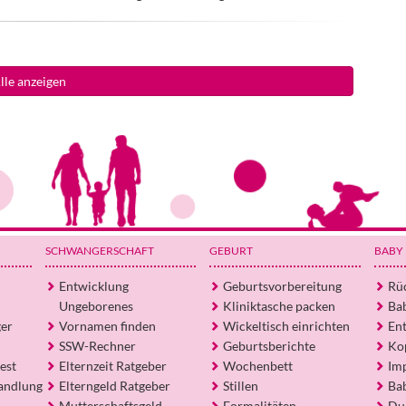
lle anzeigen
SCHWANGERSCHAFT
GEBURT
BABY
Entwicklung
Geburtsvorbereitung
Rü
Ungeborenes
Kliniktasche packen
Ba
ger
Vornamen finden
Wickeltisch einrichten
En
SSW-Rechner
Geburtsberichte
Ko
est
Elternzeit Ratgeber
Wochenbett
Im
andlung
Elterngeld Ratgeber
Stillen
Ba
Mutterschaftsgeld
Formalitäten
Du