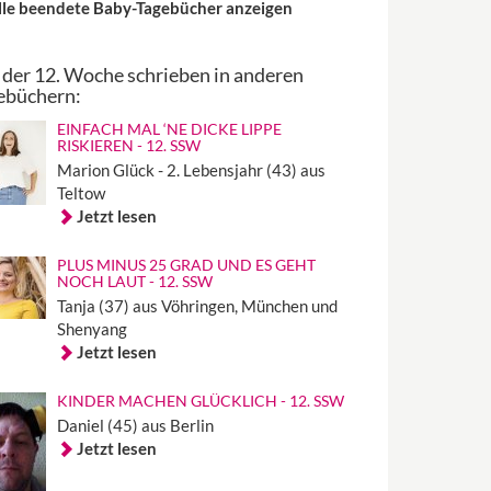
lle beendete Baby-Tagebücher anzeigen
 der 12. Woche schrieben in anderen
ebüchern:
EINFACH MAL ‘NE DICKE LIPPE
RISKIEREN - 12. SSW
Marion Glück - 2. Lebensjahr (43) aus
Teltow
Jetzt lesen
PLUS MINUS 25 GRAD UND ES GEHT
NOCH LAUT - 12. SSW
Tanja (37) aus Vöhringen, München und
Shenyang
Jetzt lesen
KINDER MACHEN GLÜCKLICH - 12. SSW
Daniel (45) aus Berlin
Jetzt lesen