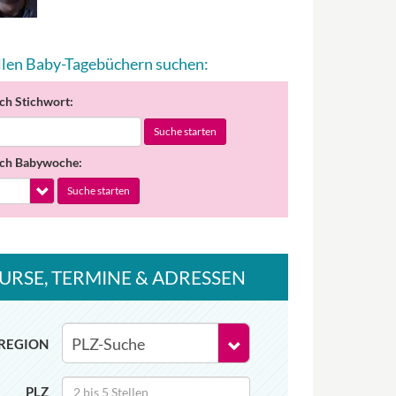
allen Baby-Tagebüchern suchen:
ch Stichwort:
Suche starten
ch Babywoche:
Suche starten
URSE
, TERMINE
& ADRESSEN
REGION
PLZ