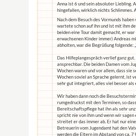
Anna ist 6 und sein absoluter Liebling. A
hingefallen, wirklich nichts Schlimmes. 
Nach dem Besuch des Vormunds haben w
wartete schon auf ihn und ist mit ihm 
beiden eine Tour damit gemacht, er war 
erwachsenen Kinder immer) Andreas mit
abholten, war die Begrüßung folgende: 
Das Hilfeplangespräch verlief ganz gut
ansprechbar. Die beiden Damen vom Jug
Wochen waren und vor allem, dass sie se
Wochen soviel an Sprache gelernt, ist ve
sehr gut integriert, alles viel besser als
Wir haben dann noch die Besuchstermin
rumgedruckst mit den Terminen, so dass
Bereitschaftspflege hat ihn als sehr unz
spricht nie von ihm und wenn wir sagen 
streitet er das immer ab. Er hat nur e
Betreuerin vom Jugendamt hat den Vater
werden die Eltern im Abstand von ca. 7