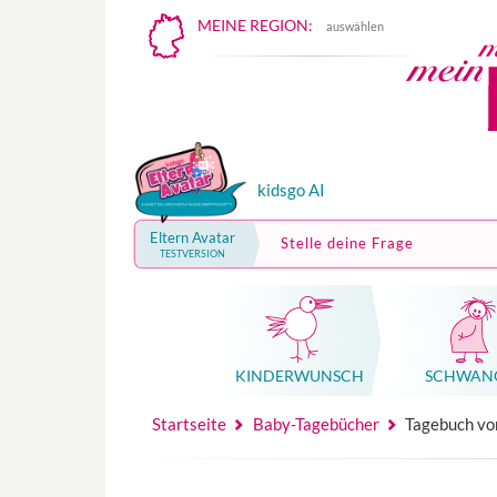
MEINE REGION:
auswählen
kidsgo AI
Eltern Avatar
Stelle deine Frage
TESTVERSION
KINDER­WUNSCH
SCHWAN
Mutterschutz, Elternzeit, Elterngeld
Hebammenpraxe
Beglei
Hebammenpraxe
Begleitung Sc
Babyku
Startseite
Baby-Tagebücher
Tagebuch von