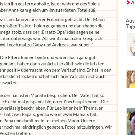
A
ls ich ihn gestern abholte, ist er während des Spiels
Aber Anna kam gleich um ihn zu trösten. Total süß.
ir Leo dann zu unserer Freundin gebracht. Der Mann
Aus
den großen Traktor holen gegangen und dann haben die
Tag
mega stolz, dass der „Ersatz-Opa“ (das sagen seine
 ihm unterwegs war. Als wir ihn nach dem Gespräch
„Will noch mal zu Gaby und Andreas, war super!“
. Die Eltern kamen beide und waren auch ganz gut
endamt haben dann zunächst erzählt, wie die letzten
hr positiv überrascht von dem Verlauf sind. Er hat in den
rlässlich trocken und hat sich ihrer Ansicht nach auch
 erwartet.
e der nächsten Monate besprochen. Der Vater hat so
 ich echt mal gespannt bin, ob er überhaupt kommt. Die
uverlässig beschrieben. Für Leo ist er kein Thema, er
er hat zwei Papa´s, genau wie er zwei Mama´s hat,
inen Papa und damit meint er meinen Mann. Unsere
 noch mal eindringlich gebeten, Fotos mitzubringen. Wir
 Wochen treffen.