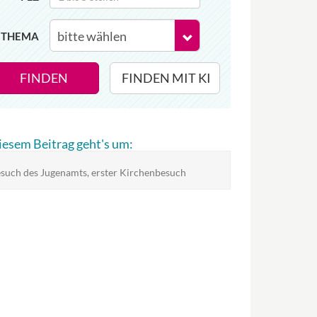
THEMA
FINDEN
FINDEN MIT KI
diesem Beitrag geht's um:
such des Jugenamts, erster Kirchenbesuch