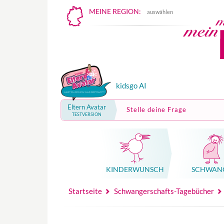
MEINE REGION:
auswählen
kidsgo AI
Eltern Avatar
Stelle deine Frage
TESTVERSION
KINDER­WUNSCH
SCHWAN
Mutterschutz, Elternzeit, Elterngeld
Hebammenpraxe
Beglei
Hebammenpraxe
Begleitung Sc
Babyku
Startseite
Schwangerschafts-Tagebücher