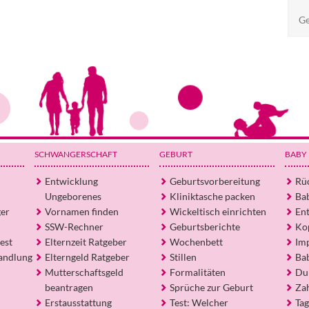
Ge
SCHWANGERSCHAFT
GEBURT
BABY
Entwicklung
Geburtsvorbereitung
Rü
Ungeborenes
Kliniktasche packen
Ba
ger
Vornamen finden
Wickeltisch einrichten
En
SSW-Rechner
Geburtsberichte
Ko
est
Elternzeit Ratgeber
Wochenbett
Im
andlung
Elterngeld Ratgeber
Stillen
Ba
Mutterschaftsgeld
Formalitäten
Du
beantragen
Sprüche zur Geburt
Za
Erstausstattung
Test: Welcher
Tag