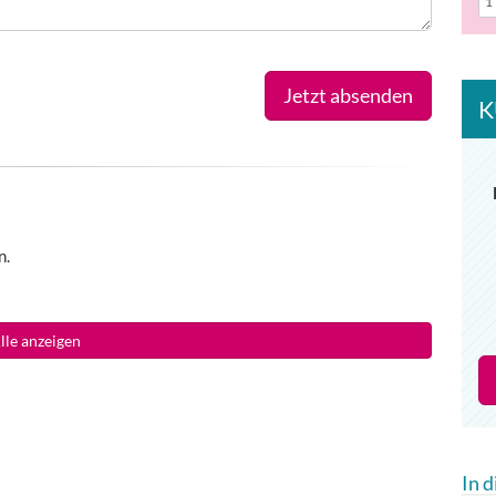
Jetzt absenden
K
n.
lle anzeigen
In 