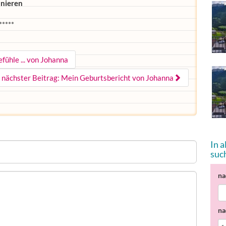
nieren
*****
fühle ... von Johanna
nächster Beitrag: Mein Geburtsbericht von Johanna
In 
suc
na
na