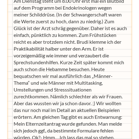
Am Dienstag steht um 8.00 Uhr erst mal ein Blutbild
auf dem Programm bei Endokrinologen wegen
meiner Schilddrüse. (In der Schwangerschaft waren
die Werte zuerst zu hoch, dann zu niedrig.) Zum
Glück ist der Arzt schräg gegenüber. Daher ist es auch
einfach, pünktlich zu kommen. Zum Frühstücken
reicht es aber trotzdem nicht. Brudi klemme ich der
Praktikabilität halber unter den Arm. Er ist
vorzeigemäßig wie immer und verzaubert die
Sprechstundenhilfen. Kurze Zeit später kommt mich
auch schon die Hebamme besuchen. Heute
bequatschen wir mal ausführlich das „Männer-
Thema“ und wie Männer mit Multitasking,
Umstellungen und Stresssituationen
zurechtkommen. Nämlich schlechter als wir Frauen.
Aber das wussten wir ja schon davor. ;) Wir wollten
das nur noch mal im Detail an aktuellen Beispielen
erörtern. Am gleichen Tag gibt es auch Entwarnung:
Mein Elternzeitantrag wurde gefunden. Man melde
sich jedoch ggf., da bestimmte Formulare fehlen
würden. Ok?- Hmm….Ich lass das mal so stehen.