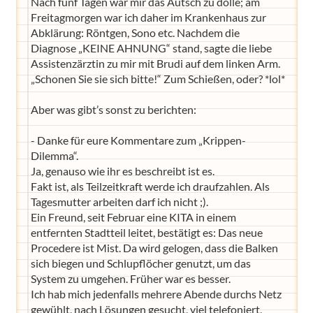
Nach fünf Tagen war mir das Autsch zu dolle; am
Freitagmorgen war ich daher im Krankenhaus zur
Abklärung: Röntgen, Sono etc. Nachdem die
Diagnose „KEINE AHNUNG“ stand, sagte die liebe
Assistenzärztin zu mir mit Brudi auf dem linken Arm.
„Schonen Sie sie sich bitte!“ Zum Schießen, oder? *lol*
Aber was gibt’s sonst zu berichten:
- Danke für eure Kommentare zum „Krippen-
Dilemma“.
Ja, genauso wie ihr es beschreibt ist es.
Fakt ist, als Teilzeitkraft werde ich draufzahlen. Als
Tagesmutter arbeiten darf ich nicht ;).
Ein Freund, seit Februar eine KITA in einem
entfernten Stadtteil leitet, bestätigt es: Das neue
Procedere ist Mist. Da wird gelogen, dass die Balken
sich biegen und Schlupflöcher genutzt, um das
System zu umgehen. Früher war es besser.
Ich hab mich jedenfalls mehrere Abende durchs Netz
gewühlt, nach Lösungen gesucht, viel telefoniert,