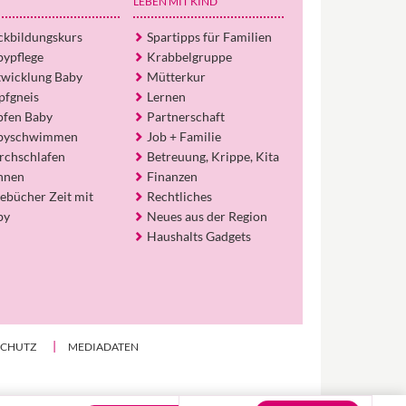
Egal, welche Frage du hast rund ums
LEBEN MIT KIND
Elternwerden und Elternsein, Kurse, Tipps
und Empfehlungen von Experten.
ckbildungskurs
Spartipps für Familien
bypflege
Krabbelgruppe
Hier bekommst du Antworten!
twicklung Baby
Mütterkur
Hilf uns, den Avatar mit deinen Fragen zu
pfgneis
Lernen
füttern und ihn mit jeder Bewertung ein
pfen Baby
Partnerschaft
Stück besser zu machen!
byschwimmen
Job + Familie
rchschlafen
Betreuung, Krippe, Kita
hnen
Finanzen
ebücher Zeit mit
Rechtliches
by
Neues aus der Region
Haushalts Gadgets
SCHUTZ
MEDIADATEN