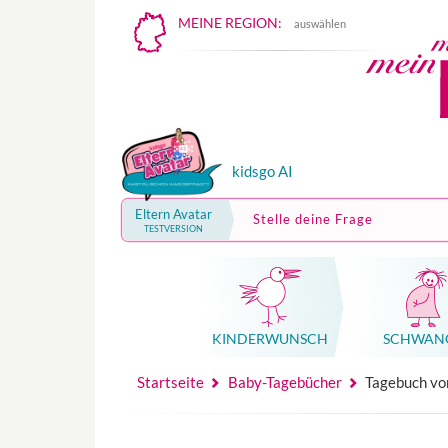
MEINE REGION:
auswählen
kidsgo AI
Eltern Avatar
Stelle deine Frage
TESTVERSION
KINDER­WUNSCH
SCHWAN
Mutterschutz, Elternzeit, Elterngeld
Hebammenpraxe
Beglei
Hebammenpraxe
Begleitung Sc
Babyku
Startseite
Baby-Tagebücher
Tagebuch vo