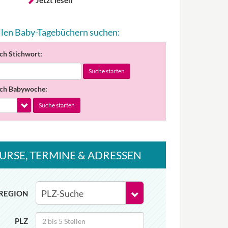
Jetzt lesen
allen Baby-Tagebüchern suchen:
ch Stichwort:
Suche starten
ch Babywoche:
Suche starten
URSE
, TERMINE
& ADRESSEN
REGION
PLZ