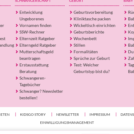
SCHWANGERSCHAFT
GEBURT
BABY
Entwicklung
Geburtsvorbereitung
Rü
Ungeborenes
Kliniktasche packen
Ba
ger
Vornamen finden
Wickeltisch einrichten
En
SSW-Rechner
Geburtsberichte
Ko
est
Elternzeit Ratgeber
Wochenbett
Im
andlung
Elterngeld Ratgeber
Stillen
Ba
Mutterschaftsgeld
Formalitäten
Du
beantragen
Sprüche zur Geburt
Za
Erstausstattung
Test: Welcher
Tag
Beratung
Geburtstyp bist du?
Ba
Schwangeren-
Tagebücher
Schwanger? Newsletter
bestellen!
IETEN
KIDSGO STORY
NEWSLETTER
IMPRESSUM
DATEN
EINWILLIGUNGSMANAGEMENT