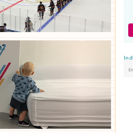
In 
Ei