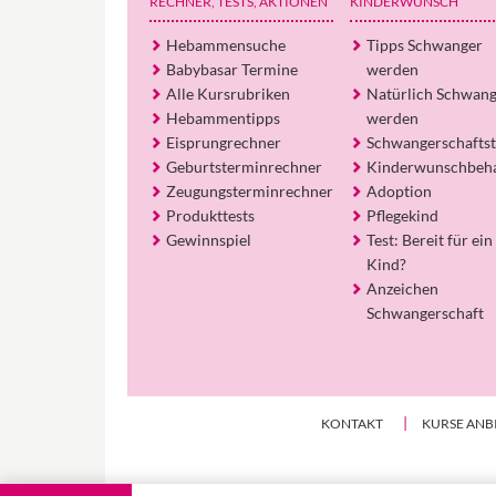
RECHNER, TESTS
, AKTIONEN
KINDERWUNSCH
Hebammensuche
Tipps Schwanger
Babybasar Termine
werden
Alle Kursrubriken
Natürlich Schwan
Hebammentipps
werden
Eisprungrechner
Schwangerschaftst
Geburtsterminrechner
Kinderwunschbeh
Zeugungsterminrechner
Adoption
Produkttests
Pflegekind
Gewinnspiel
Test: Bereit für ein
Kind?
Anzeichen
Schwangerschaft
KONTAKT
KURSE ANB