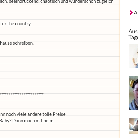
sslich, beeindruckend, chaotisch und wunderschön zugleich
A
ter the country.
Aus
Tag
uhause schreiben.
************************
n noch viele andere tolle Preise
 Baby? Dann mach mit beim