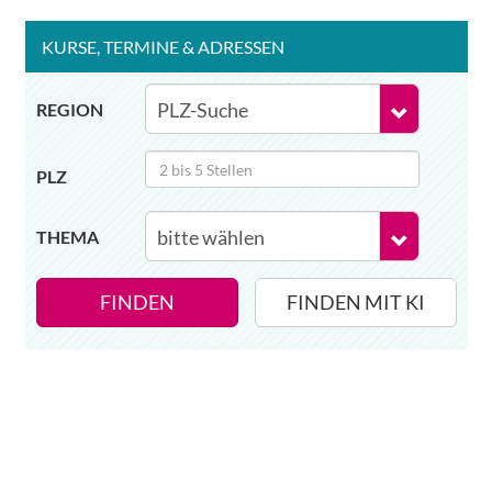
KURSE
, TERMINE
& ADRESSEN
REGION
PLZ
THEMA
FINDEN
FINDEN MIT KI
Wir haben Deutschlands ersten
Eltern-Avatar für dich geschaffen!
Egal, welche Frage du hast rund ums
Elternwerden und Elternsein, Kurse, Tipps
und Empfehlungen von Experten.
Hier bekommst du Antworten!