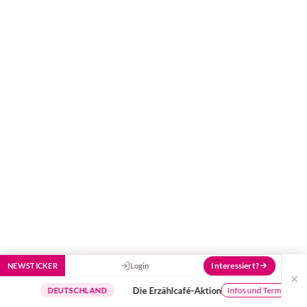
und Empfehlungen von Experten.
Hier bekommst du Antworten!
Hilf uns, den Avatar mit deinen Fragen zu
füttern und ihn mit jeder Bewertung ein
Stück besser zu machen!
Interessiert?
NEWSTICKER
Login
×
Die Erzählcafé-Aktion
Infos und Termine
DEUTSCHLAND