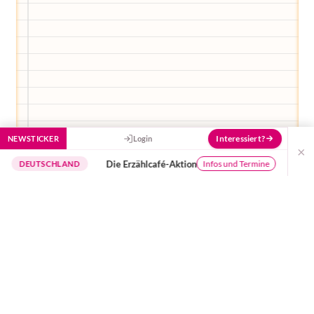
Interessiert?
NEWSTICKER
Login
×
Die Erzählcafé-Aktion
Buchungssy
Infos und Termine
TSCHLAND