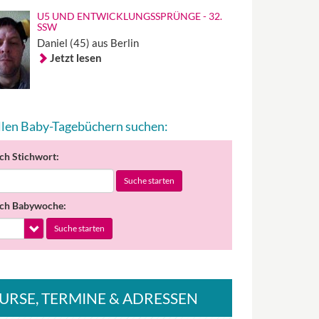
U5 UND ENTWICKLUNGSSPRÜNGE - 32.
SSW
Daniel (45) aus Berlin
Jetzt lesen
allen Baby-Tagebüchern suchen:
ch Stichwort:
Suche starten
ch Babywoche:
Suche starten
URSE
, TERMINE
& ADRESSEN