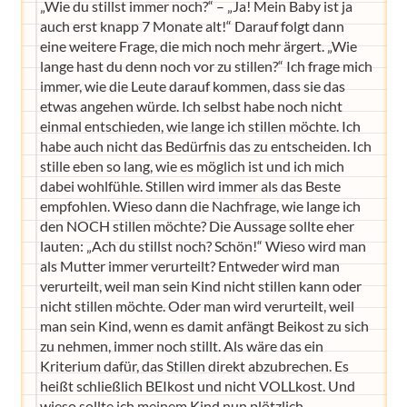
„Wie du stillst immer noch?“ – „Ja! Mein Baby ist ja
auch erst knapp 7 Monate alt!“ Darauf folgt dann
eine weitere Frage, die mich noch mehr ärgert. „Wie
lange hast du denn noch vor zu stillen?“ Ich frage mich
immer, wie die Leute darauf kommen, dass sie das
etwas angehen würde. Ich selbst habe noch nicht
einmal entschieden, wie lange ich stillen möchte. Ich
habe auch nicht das Bedürfnis das zu entscheiden. Ich
stille eben so lang, wie es möglich ist und ich mich
dabei wohlfühle. Stillen wird immer als das Beste
empfohlen. Wieso dann die Nachfrage, wie lange ich
den NOCH stillen möchte? Die Aussage sollte eher
lauten: „Ach du stillst noch? Schön!“ Wieso wird man
als Mutter immer verurteilt? Entweder wird man
verurteilt, weil man sein Kind nicht stillen kann oder
nicht stillen möchte. Oder man wird verurteilt, weil
man sein Kind, wenn es damit anfängt Beikost zu sich
zu nehmen, immer noch stillt. Als wäre das ein
Kriterium dafür, das Stillen direkt abzubrechen. Es
heißt schließlich BEIkost und nicht VOLLkost. Und
wieso sollte ich meinem Kind nun plötzlich