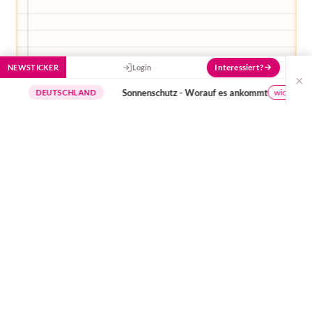
Interessiert?
NEWSTICKER
Login
×
Sonnenschutz - Worauf es ankommt
wichtige Hinweise
DEUTSCHLAND
Dienstag dann war ich bei meiner Hebamme. Sie
machte die Vorsorge bei mir und das CTG, welches
sehr gut aussah. Der Kleinen ging es also wunderbar.
Danach schaute sie nach dem Gebärmutterhals und
war doch sehr zufrieden. Er stand wohl schon so, wie