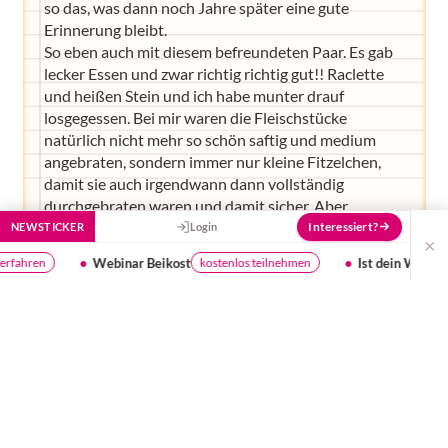
so das, was dann noch Jahre später eine gute
Erinnerung bleibt.
So eben auch mit diesem befreundeten Paar. Es gab
lecker Essen und zwar richtig richtig gut!! Raclette
und heißen Stein und ich habe munter drauf
losgegessen. Bei mir waren die Fleischstücke
natürlich nicht mehr so schön saftig und medium
angebraten, sondern immer nur kleine Fitzelchen,
damit sie auch irgendwann dann vollständig
durchgebraten waren und damit sicher. Aber
dennoch lecker lecker lecker. Und auch vom Raclette-
Interessiert?
NEWSTICKER
Login
×
Käse wurde ich nicht satt. Da ging immer noch ein
Ist dein Wasser gut genug für dein Baby?
stenlos teilnehmen
Testergebni
bisschen mehr.
Dann haben wir eine Runde EXIT gespielt und waren
bis auf zwei Holpersteine wirklich kreativ und schnell
im Rätsellösen. Kurz vor knapp um viertel vor zwölf
waren wir durch und da ging auch die
Jahresabschiedsböllerei draußen schon los, die eine
viertel Stunde später nahtlos in die
Willkommensböllerei des Neuen Jahres überging.