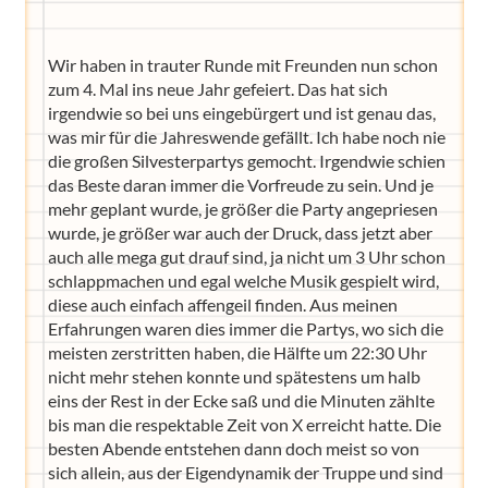
Wir haben in trauter Runde mit Freunden nun schon
zum 4. Mal ins neue Jahr gefeiert. Das hat sich
irgendwie so bei uns eingebürgert und ist genau das,
was mir für die Jahreswende gefällt. Ich habe noch nie
die großen Silvesterpartys gemocht. Irgendwie schien
das Beste daran immer die Vorfreude zu sein. Und je
mehr geplant wurde, je größer die Party angepriesen
Wir haben Deutschlands ersten
wurde, je größer war auch der Druck, dass jetzt aber
Eltern-Avatar für dich geschaffen!
auch alle mega gut drauf sind, ja nicht um 3 Uhr schon
Egal, welche Frage du hast rund ums
schlappmachen und egal welche Musik gespielt wird,
Elternwerden und Elternsein, Kurse, Tipps
diese auch einfach affengeil finden. Aus meinen
und Empfehlungen von Experten.
Erfahrungen waren dies immer die Partys, wo sich die
Hier bekommst du Antworten!
meisten zerstritten haben, die Hälfte um 22:30 Uhr
nicht mehr stehen konnte und spätestens um halb
Hilf uns, den Avatar mit deinen Fragen zu
eins der Rest in der Ecke saß und die Minuten zählte
füttern und ihn mit jeder Bewertung ein
bis man die respektable Zeit von X erreicht hatte. Die
Stück besser zu machen!
besten Abende entstehen dann doch meist so von
sich allein, aus der Eigendynamik der Truppe und sind