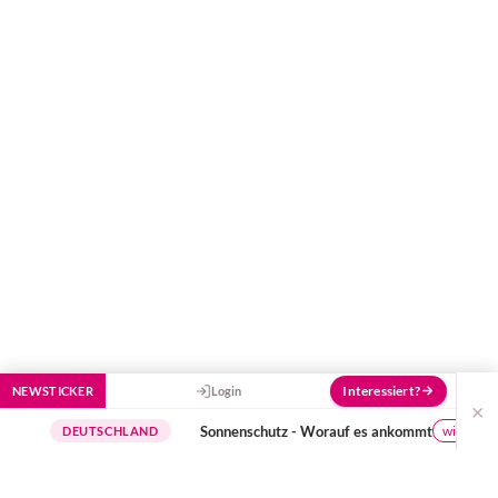
Hilf uns, den Avatar mit deinen Fragen zu
füttern und ihn mit jeder Bewertung ein
Stück besser zu machen!
Interessiert?
NEWSTICKER
Login
×
Sonnenschutz - Worauf es ankommt
wichtige Hinwei
DEUTSCHLAND