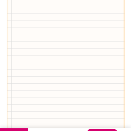
Eltern-Avatar für dich geschaffen!
Egal, welche Frage du hast rund ums
Elternwerden und Elternsein, Kurse, Tipps
und Empfehlungen von Experten.
Hier bekommst du Antworten!
Hilf uns, den Avatar mit deinen Fragen zu
füttern und ihn mit jeder Bewertung ein
Stück besser zu machen!