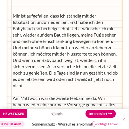
und Empfehlungen von Experten.
Hier bekommst du Antworten!
Mir ist aufgefallen, dass ich ständig mit der
Hilf uns, den Avatar mit deinen Fragen zu
Istsituation unzufrieden bin. Erst habe ich den
füttern und ihn mit jeder Bewertung ein
Babybauch so herbeigesehnt. Jetzt wünsche ich mir
Stück besser zu machen!
sehr, wieder auf dem Bauch liegen, meine Füße sehen
und mich ohne Einschränkung bewegen zu können.
Und meine schönen Klamotten wieder anziehen zu
können. Ich möchte mit der Nusstorte toben können.
Und wenn der Babybauch weg ist, werde ich ihn
sicher vermissen. Also versuche ich ihn die letzte Zeit
noch zu genießen. Die Tage sind ja nun gezählt und ob
es der letzte sein wird oder nicht weiß ich jetzt noch
nicht.
Am Mittwoch war die zweite Hebamme da. Wir
haben wieder eine normale Vorsorge gemacht - alles
prima und das Kindchen sitzt jetzt mit dem Kopf gut
Interessiert?
NEWSTICKER
Login
im Becken. Waren also tatsächlich Senkwehen.
×
Manchmal kann ich sein Köpfchen tasten. Mensch
Sonnenschutz - Worauf es ankommt
Die Erz
wichtige Hinweise
D