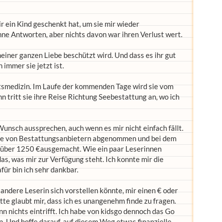
r ein Kind geschenkt hat, um sie mir wieder
e Antworten, aber nichts davon war ihren Verlust wert.
meiner ganzen Liebe beschützt wird. Und dass es ihr gut
 immer sie jetzt ist.
chtsmedizin. Im Laufe der kommenden Tage wird sie vom
tritt sie ihre Reise Richtung Seebestattung an, wo ich
Wunsch aussprechen, auch wenn es mir nicht einfach fällt.
che von Bestattungsanbietern abgenommen und bei dem
 über 1250 €ausgemacht. Wie ein paar Leserinnen
 das, was mir zur Verfügung steht. Ich konnte mir die
ür bin ich sehr dankbar.
 andere Leserin sich vorstellen könnte, mir einen € oder
tte glaubt mir, dass ich es unangenehm finde zu fragen.
nn nichts eintrifft. Ich habe von kidsgo dennoch das Go
. Und hoffe darauf, auf diesem Weg etwas finanzielle