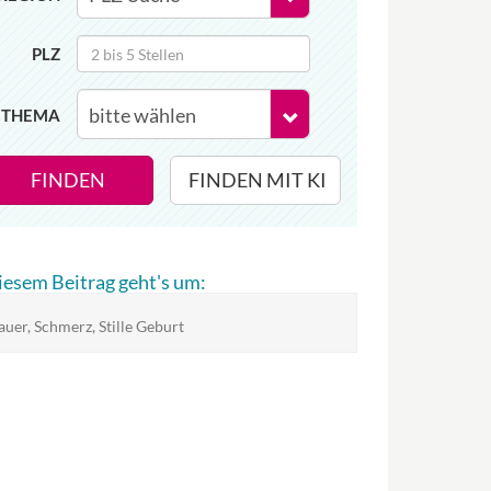
PLZ
THEMA
FINDEN
FINDEN MIT KI
diesem Beitrag geht's um:
auer, Schmerz, Stille Geburt