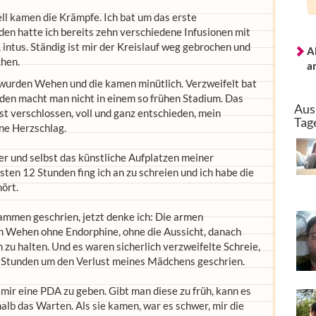
ll kamen die Krämpfe. Ich bat um das erste
den hatte ich bereits zehn verschiedene Infusionen mit
, intus. Ständig ist mir der Kreislauf weg gebrochen und
A
chen.
a
wurden Wehen und die kamen minütlich. Verzweifelt bat
 den macht man nicht in einem so frühen Stadium. Das
Aus
t verschlossen, voll und ganz entschieden, mein
Tag
ne Herzschlag.
er und selbst das künstliche Aufplatzen meiner
sten 12 Stunden fing ich an zu schreien und ich habe die
ört.
mmen geschrien, jetzt denke ich: Die armen
 Wehen ohne Endorphine, ohne die Aussicht, danach
zu halten. Und es waren sicherlich verzweifelte Schreie,
2 Stunden um den Verlust meines Mädchens geschrien.
 mir eine PDA zu geben. Gibt man diese zu früh, kann es
lb das Warten. Als sie kamen, war es schwer, mir die