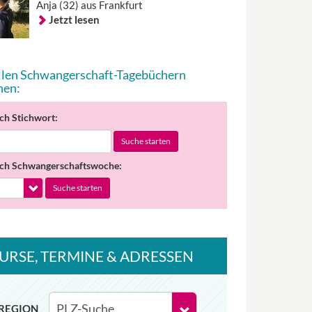
Anja (32) aus Frankfurt
Jetzt lesen
allen Schwangerschaft-Tagebüchern
hen:
ch Stichwort:
Suche starten
ch Schwangerschaftswoche:
Suche starten
URSE
, TERMINE
& ADRESSEN
REGION