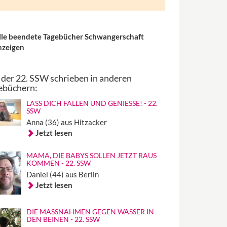
lle beendete Tagebücher Schwangerschaft
nzeigen
 der 22. SSW schrieben in anderen
ebüchern:
LASS DICH FALLEN UND GENIESSE! - 22. S
SW
Anna (36) aus Hitzacker
Jetzt lesen
MAMA, DIE BABYS SOLLEN JETZT RAUS
KOMMEN - 22. SSW
Daniel (44) aus Berlin
Jetzt lesen
DIE MASSNAHMEN GEGEN WASSER IN D
EN BEINEN - 22. SSW