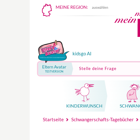
MEINE REGION:
auswählen
kidsgo AI
Eltern Avatar
Stelle deine Frage
TESTVERSION
KINDER­WUNSCH
SCHWAN
Mutterschutz, Elternzeit, Elterngeld
Hebammenpraxe
Beglei
Hebammenpraxe
Begleitung Sc
Babyku
Startseite
Schwangerschafts-Tagebücher