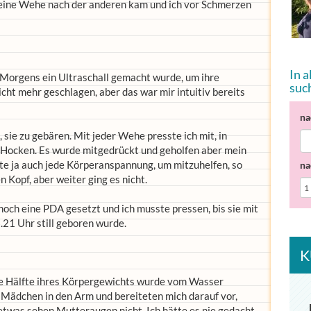
 eine Wehe nach der anderen kam und ich vor Schmerzen
In 
 Morgens ein Ultraschall gemacht wurde, um ihre
suc
icht mehr geschlagen, aber das war mir intuitiv bereits
na
 sie zu gebären. Mit jeder Wehe presste ich mit, in
m Hocken. Es wurde mitgedrückt und geholfen aber mein
hlte ja auch jede Körperanspannung, um mitzuhelfen, so
na
 Kopf, aber weiter ging es nicht.
 noch eine PDA gesetzt und ich musste pressen, bis sie mit
21 Uhr still geboren wurde.
K
t die Hälfte ihres Körpergewichts wurde vom Wasser
 Mädchen in den Arm und bereiteten mich darauf vor,
 etwas sehen Mutteraugen nicht. Ich hätte es nie gedacht,