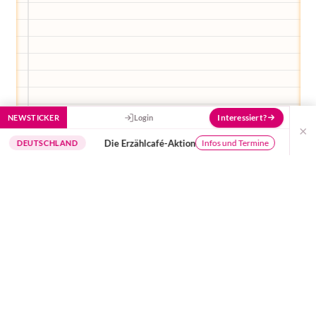
Interessiert?
NEWSTICKER
Login
×
Die Erzählcafé-Aktion
Buchungssys
Infos und Termine
TSCHLAND