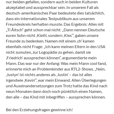
nur beiden gefallen, sondern auch in beiden Kulturen
akzeptabel und aussprechbar sein. In unserem Fall als
deutsch-amerikanisches Paar bedeutete dies tatsächlich,
dass ein internationales Testpublikum aus unserem
Freundeskreis herhalten musste. Das Ergebnis: Alles mit
„Ti Äitsch“ geht schon mal nicht: „Dann nennen Deutsche
euren Sohn nicht ‚Kieth‘, sondern ‚Kies‘“, gaben unsere
Freunde zu bedenken. Namen mit einem ‚ch’ kamen
ebenfalls nicht Frage: „Ich kann meinen Eltern in den USA
nicht zumuten, zur Logopädie zu gehen, damit sie
‚Friedrich‘ aussprechen können“, argumentierte mein
Mann. Das war nur der Anfang: Was mein Mann cool fand,
erinnerte mich an Problemkinder aus RTL2-Shows. „Nein,
‚Justyn‘ ist nichts anderes als ‚Justin‘ – das ist alles
irgendwie ‚Kevin‘“, war mein Einwand. Allen Überlegungen
und Auseinandersetzungen zum Trotz hatte das Kind nach
neun Monaten dann doch noch pünktlich einen Namen,
den alle – das Kind mit inbegriffen – aussprechen können.
Bei den Erziehungsfragen gewinne ich!