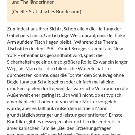
und Thailänderinnen.
(Quelle: Statistisches Bundesamt)
Zumindest aus ihrer Sicht: „Schon allein die Haltung der
Gabel nervt mich. Und ich lege Wert darauf, dass der linke
Arm auf dem Tisch liegen bleibt.“ Während das Thema
Tischsitten in den USA – Grant Scruggs stammt aus New
York – offenbar lax gehandhabt wird, spielt die
Sicherheitsfrage eine umso größere Rolle. Es war ein langer
Weg, bis Marcela – die chilenische Wurzeln hat – es
durchsetzen konnte, dass die Tochter den Schulweg ohne
Begleitung zur Schule gehen oder einfach mal alleine
draußen spielen durfte, weil das väterliche Vertrauen in die
Außenwelt eher gering ist. „Ich weiß nicht, ob es typisch
amerikanisch ist oder nur von seiner Mutter vorgelebt
wurde, aber es fällt auf. Außerdem ist mein Mann
grundsätzlich strenger und leistungsorientierter.“ Ernste
Konflikte gibt es deswegen aber nicht in dieser deutsch-
amerikanischen Familie. „Bei den Erziehungsfragen
gewinne immer ich“, sagt Marcela Testart Soto und lacht.