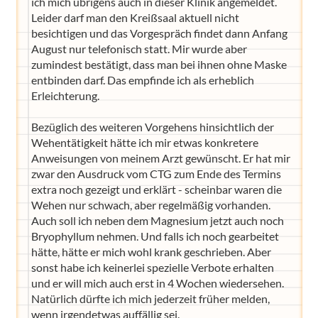
ich mich übrigens auch in dieser Klinik angemeldet.
Leider darf man den Kreißsaal aktuell nicht
besichtigen und das Vorgespräch findet dann Anfang
August nur telefonisch statt. Mir wurde aber
zumindest bestätigt, dass man bei ihnen ohne Maske
entbinden darf. Das empfinde ich als erheblich
Erleichterung.
Bezüglich des weiteren Vorgehens hinsichtlich der
Wehentätigkeit hätte ich mir etwas konkretere
Anweisungen von meinem Arzt gewünscht. Er hat mir
zwar den Ausdruck vom CTG zum Ende des Termins
extra noch gezeigt und erklärt - scheinbar waren die
Wehen nur schwach, aber regelmäßig vorhanden.
Auch soll ich neben dem Magnesium jetzt auch noch
Bryophyllum nehmen. Und falls ich noch gearbeitet
hätte, hätte er mich wohl krank geschrieben. Aber
sonst habe ich keinerlei spezielle Verbote erhalten
und er will mich auch erst in 4 Wochen wiedersehen.
Natürlich dürfte ich mich jederzeit früher melden,
wenn irgendetwas auffällig sei.