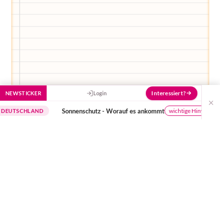
Interessiert?
NEWSTICKER
Login
×
Sonnenschutz - Worauf es ankommt
Die
wichtige Hinweise
HLAND