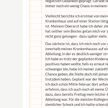
negativen Gedanken geprägt. Gerade weiß
immer noch ein wenig Chaos in meinem 
Vielleicht berichte ich erstmal von meine
Krankenhaus und auf einer Station tätig,
ist. Meinem Oberarzt habe ich daher zi
hat seither sein Bestes getan mich vor z
nicht ganz gelungen - dazu später mehr.
Das nächste ist, dass ich mich noch vo
innerhalb meines Krankenhauses auf eine
Abteilung, in der es deutlich weniger str
Ich habe es trotz der geplanten Kinderw
positives haben wollte, falls es erneut ni
schwanger bin, habe ich meiner zukünftig
Chance geben, die Stelle doch mit jema
trotzdem haben. Geplant war der Wechsel
ich doch schon Mitte Februar dort anfan
erfahren, dass ich auch noch all meine 
dazu, dass bereits Freitag mein letzter 
Abteilung war. Für die meisten Kollegen,
ziemlicher Schock und ich hatte schon d