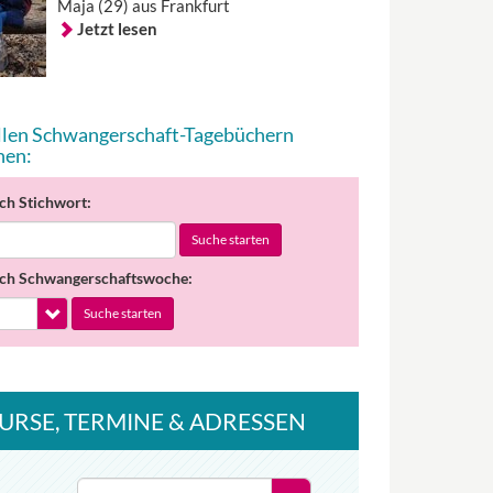
Maja (29) aus Frankfurt
Jetzt lesen
allen Schwangerschaft-Tagebüchern
hen:
ch Stichwort:
Suche starten
ch Schwangerschaftswoche:
Suche starten
URSE
, TERMINE
& ADRESSEN