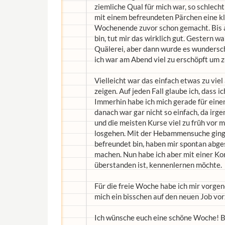
ziemliche Qual für mich war, so schlech
mit einem befreundeten Pärchen eine k
Wochenende zuvor schon gemacht. Bis au
bin, tut mir das wirklich gut. Gestern w
Quälerei, aber dann wurde es wundersc
ich war am Abend viel zu erschöpft um z
Vielleicht war das einfach etwas zu vie
zeigen. Auf jeden Fall glaube ich, dass i
Immerhin habe ich mich gerade für ein
danach war gar nicht so einfach, da i
und die meisten Kurse viel zu früh vor 
losgehen. Mit der Hebammensuche ging e
befreundet bin, haben mir spontan abges
machen. Nun habe ich aber mit einer Kon
überstanden ist, kennenlernen möchte.
Für die freie Woche habe ich mir vorge
mich ein bisschen auf den neuen Job vor
Ich wünsche euch eine schöne Woche! B