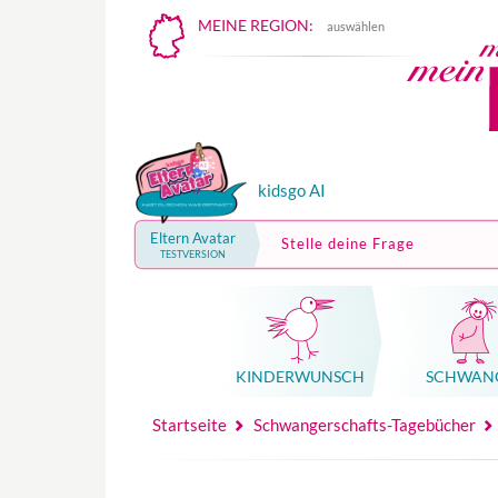
MEINE REGION:
auswählen
kidsgo AI
Eltern Avatar
Stelle deine Frage
TESTVERSION
KINDER­WUNSCH
SCHWAN
Mutterschutz, Elternzeit, Elterngeld
Hebammenpraxe
Beglei
Hebammenpraxe
Begleitung Sc
Babyku
Startseite
Schwangerschafts-Tagebücher