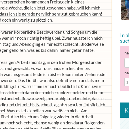
r versprochen kommenden Freitag ein kleines
reie Woche, die ich jetzt gewonnen habe, will ich mich
 dass ich sie gerade nervlich sehr gut gebrauchen kann!
doch ein wenig zu plötzlich.
 waren körperliche Beschwerden und Sorgen um die
In 
war mir noch richtig heftig übel. Zwar musste ich mich
suc
ittag und Abend ging es mir echt schlecht. Blöderweise
egen geholfen, was es bis dahin immer getan hatte.
na
tressigen Arbeitsmontag, in den frühen Morgenstunden
ch aufgewacht. Es war durchaus ein leichter bis
na
da war. Insgesamt leide ich bisher kaum unter Ziehen oder
werden. Das Gefühl war also definitiv neu und als mein
 klingelte, war es immer noch deutlich da. Kurz bevor
schloss ich mich dann doch mich krank zu melden und beim
chstundenhilfe war wenig beunruhigt und meinte, dass es
le und riet mir bis Nachmittag abzuwarten. Tatsächlich
K
ei. Was es letztendlich war, weiß ich nicht. Am
bel. Also bin ich am Folgetag wieder in die Arbeit
aum noch schlecht, ebenso wenig an den darauffolgenden
 wieder so richtig an. Schließlich verschwanden meine