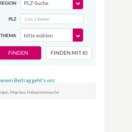
REGION
PLZ
THEMA
FINDEN
FINDEN MIT KI
diesem Beitrag geht's um:
rgen, Migräne, Hebammensuche