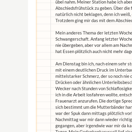
übel nahm. Meiner Station habe ich abe
Abschiedsfrühstück zu geben. Über die f
natürlich nicht beklagen, denn ich weiß,
Trotzdem ging mir das mit dem Abschied 
Mein anderes Thema der letzten Woche
Schwangerschaft. Anfang letzter Woche 
nie übergeben, aber vor allem am Nachm
hat Essen plötzlich auch nicht mehr dag
Am Dienstag bin ich, nach einem sehr s
mit einem deutlichen Druck im Unterbau
mittelstarker Schmerz, der so noch nie 
Drücken oder ähnlichen Unterleibsbesch
Wecker nach Stunden von Schlaflosigkeit
ich in die Arbeit losfahren wollte, ent
Frauenarzt anzurufen. Die dortige Spre
sich bestimmt um die Mutterbänder hand
war der Spuk dann mittags plötzlich vorb
Nachmittag war mir dann wieder richtig ü
gegangen, aber irgendwie war mir da k
Tagen. Mein Gedankenkarussell lief also