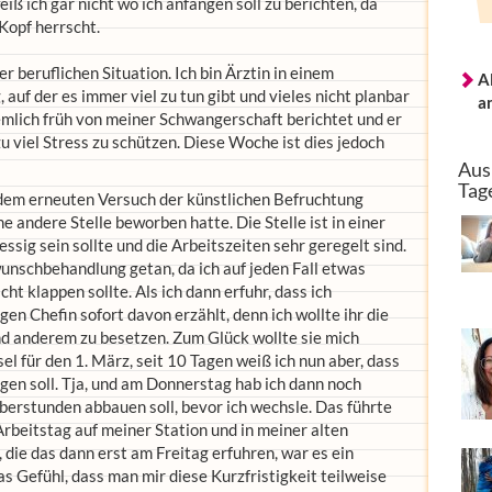
 ich gar nicht wo ich anfangen soll zu berichten, da
Kopf herrscht.
r beruflichen Situation. Ich bin Ärztin in einem
A
 auf der es immer viel zu tun gibt und vieles nicht planbar
a
emlich früh von meiner Schwangerschaft berichtet und er
u viel Stress zu schützen. Diese Woche ist dies jedoch
Aus
Tag
r dem erneuten Versuch der künstlichen Befruchtung
 andere Stelle beworben hatte. Die Stelle ist in einer
essig sein sollte und die Arbeitszeiten sehr geregelt sind.
unschbehandlung getan, da ich auf jeden Fall etwas
cht klappen sollte. Als ich dann erfuhr, dass ich
en Chefin sofort davon erzählt, denn ich wollte ihr die
nd anderem zu besetzen. Zum Glück wollte sie mich
 für den 1. März, seit 10 Tagen weiß ich nun aber, dass
gen soll. Tja, und am Donnerstag hab ich dann noch
Überstunden abbauen soll, bevor ich wechsle. Das führte
Arbeitstag auf meiner Station und in meiner alten
 die das dann erst am Freitag erfuhren, war es ein
as Gefühl, dass man mir diese Kurzfristigkeit teilweise