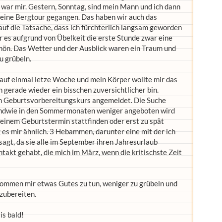
t war mir. Gestern, Sonntag, sind mein Mann und ich dann
leine Bergtour gegangen. Das haben wir auch das
f die Tatsache, dass ich fürchterlich langsam geworden
ar es aufgrund von Übelkeit die erste Stunde zwar eine
hön. Das Wetter und der Ausblick waren ein Traum und
u grübeln.
l auf einmal letze Woche und mein Körper wollte mir das
ch gerade wieder ein bisschen zuversichtlicher bin.
en Geburtsvorbereitungskurs angemeldet. Die Suche
rgendwie in den Sommermonaten weniger angeboten wird
meinem Geburtstermin stattfinden oder erst zu spät
s mir ähnlich. 3 Hebammen, darunter eine mit der ich
agt, da sie alle im September ihren Jahresurlaub
takt gehabt, die mich im März, wenn die kritischste Zeit
nommen mir etwas Gutes zu tun, weniger zu grübeln und
zubereiten.
is bald!