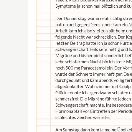
Symptome ja schon mal plötzlich und kurz
Der Donnerstag war erneut richtig stres
halten und gegen Dienstende kam ein N
Arbeit kam ich also viel zu spät heim un
folgende Nacht war schrecklich. Der Ko
letzten Beitrag hatte ich ja schon kurz 
Schwangerschaft teils sehr heftig und hä
Migräne und bisher nicht sonderlich hef
sehr schlafarmen Nacht bin ich trotz Mi
noch 500 mg Paracetamol ein. Der Vorm
wurde der Schmerz immer heftiger. Da es
durchgequält und kam abends völlig fert
abgedunkelten Wohnzimmer mit Coolpack 
Glück konnte ich irgendwann schlafen un
schmerzfrei. Die Migräne führte jedoch 
Schwangerschaft machte. Insbesondere d
Hormonabfall vor Eintreffen der Period
schlechtes Zeichen wertete.
Am Samstag dann kehrte meine Übelkeit 