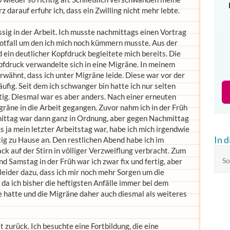
 darauf erfuhr ich, dass ein Zwilling nicht mehr lebte.
sig in der Arbeit. Ich musste nachmittags einen Vortrag
otfall um den ich mich noch kümmern musste. Aus der
d ein deutlicher Kopfdruck begleitete mich bereits. Die
pfdruck verwandelte sich in eine Migräne. In meinem
erwähnt, dass ich unter Migräne leide. Diese war vor der
ufig. Seit dem ich schwanger bin hatte ich nur selten
tig. Diesmal war es aber anders. Nach einer erneuten
gräne in die Arbeit gegangen. Zuvor nahm ich in der Früh
ittag war dann ganz in Ordnung, aber gegen Nachmittag
 ja mein letzter Arbeitstag war, habe ich mich irgendwie
In 
ig zu Hause an. Den restlichen Abend habe ich im
auf der Stirn in völliger Verzweiflung verbracht. Zum
d Samstag in der Früh war ich zwar fix und fertig, aber
So
leider dazu, dass ich mir noch mehr Sorgen um die
a ich bisher die heftigsten Anfälle immer bei dem
e hatte und die Migräne daher auch diesmal als weiteres
zurück. Ich besuchte eine Fortbildung, die eine