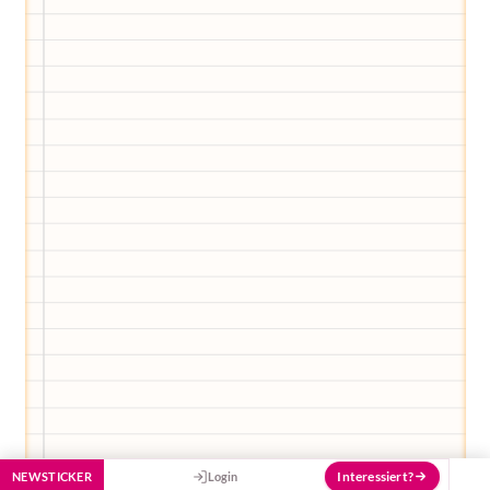
Egal, welche Frage du hast rund ums
Elternwerden und Elternsein, Kurse, Tipps
und Empfehlungen von Experten.
Hier bekommst du Antworten!
Hilf uns, den Avatar mit deinen Fragen zu
füttern und ihn mit jeder Bewertung ein
Stück besser zu machen!
Interessiert?
NEWSTICKER
Login