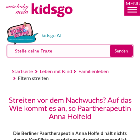
MEN
kidsgo AI
Stelle deine Frage
Senden
Startseite
Leben mit Kind
Familienleben
Eltern streiten
Streiten vor dem Nachwuchs? Auf das
Wie kommt es an, so Paartherapeutin
Anna Holfeld
Die Berliner Paartherapeutin Anna Holfeld hält nichts
davon, Konflikte zu verdrängen: Ausschlaggebend ist