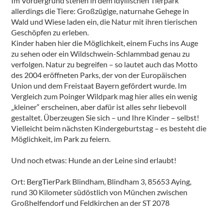
Im Vordergrund stehen in dem idyllischen Tierpark
allerdings die Tiere: Großzügige, naturnahe Gehege in
Wald und Wiese laden ein, die Natur mit ihren tierischen
Geschöpfen zu erleben.
Kinder haben hier die Möglichkeit, einem Fuchs ins Auge
zu sehen oder ein Wildschwein-Schlammbad genau zu
verfolgen. Natur zu begreifen – so lautet auch das Motto
des 2004 eröffneten Parks, der von der Europäischen
Union und dem Freistaat Bayern gefördert wurde. Im
Vergleich zum Poinger Wildpark mag hier alles ein wenig
„kleiner“ erscheinen, aber dafür ist alles sehr liebevoll
gestaltet. Überzeugen Sie sich – und Ihre Kinder – selbst!
Vielleicht beim nächsten Kindergeburtstag – es besteht die
Möglichkeit, im Park zu feiern.
Und noch etwas: Hunde an der Leine sind erlaubt!
Ort: BergTierPark Blindham, Blindham 3, 85653 Aying,
rund 30 Kilometer südöstlich von München zwischen
Großhelfendorf und Feldkirchen an der ST 2078