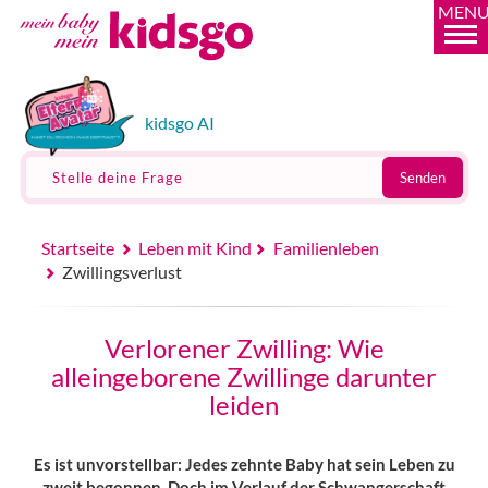
MEN
kidsgo AI
Stelle deine Frage
Senden
Startseite
Leben mit Kind
Familienleben
Zwillingsverlust
Verlorener Zwilling: Wie
alleingeborene Zwillinge darunter
leiden
Es ist unvorstellbar: Jedes zehnte Baby hat sein Leben zu
zweit begonnen. Doch im Verlauf der Schwangerschaft