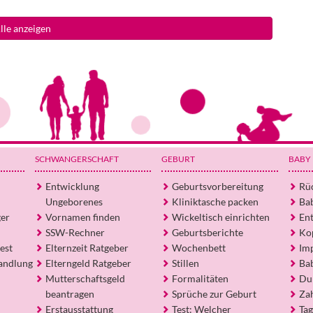
lle anzeigen
SCHWANGERSCHAFT
GEBURT
BABY
Entwicklung
Geburtsvorbereitung
Rü
Ungeborenes
Kliniktasche packen
Ba
ger
Vornamen finden
Wickeltisch einrichten
En
SSW-Rechner
Geburtsberichte
Ko
est
Elternzeit Ratgeber
Wochenbett
Im
andlung
Elterngeld Ratgeber
Stillen
Ba
Mutterschaftsgeld
Formalitäten
Du
beantragen
Sprüche zur Geburt
Za
Erstausstattung
Test: Welcher
Tag