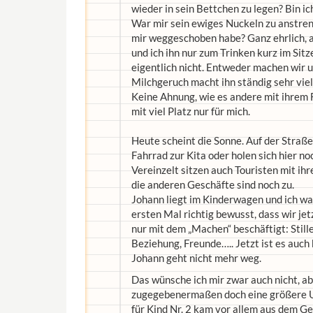
wieder in sein Bettchen zu legen? Bin i
War mir sein ewiges Nuckeln zu anstren
mir weggeschoben habe? Ganz ehrlich, a
und ich ihn nur zum Trinken kurz im Sitze
eigentlich nicht. Entweder machen wir 
Milchgeruch macht ihn ständig sehr viel
Keine Ahnung, wie es andere mit ihrem F
mit viel Platz nur für mich.
Heute scheint die Sonne. Auf der Stra
Fahrrad zur Kita oder holen sich hier no
Vereinzelt sitzen auch Touristen mit ih
die anderen Geschäfte sind noch zu.
Johann liegt im Kinderwagen und ich w
ersten Mal richtig bewusst, dass wir jet
nur mit dem „Machen“ beschäftigt: Stille
Beziehung, Freunde….. Jetzt ist es auch
Johann geht nicht mehr weg.
Das wünsche ich mir zwar auch nicht, abe
zugegebenermaßen doch eine größere Um
für Kind Nr. 2 kam vor allem aus dem Ge