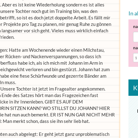
. Aber es ist keine Wiederholung sondern es ist alles
unsere Tochter noch gut im Training bin, was den
In 
rifft, so ist es doch jetzt doppelte Arbeit. Es fällt mir
r Projekte pro Tag zu planen, mir genug Ruhe zu gönnen
na
h langsamer vor sich geht. Vieles muss wirklich einfach
frieden.
na
lagen: Hatte am Wochenende wieder einen Milchstau,
mer Rücken- und Nackenverspannungen, so dass ich
rfluss habe ich, als ich mich mit Johann im Arm in
eichgewicht verloren und bin gestürzt. Johann hat zum
habe eine fiese Schürfwunde und gezerrte Bänder am
ln muss.
K
: Unsere Tochter ist jetzt im Fragealter angekommen.
 Ende des Satzes hört man das Fragezeichen fast
blicke in ihr Innenleben. GIBT ES AUF DEM
RIN SITZEN KANN? WO STILLST DU JOHANN? HIER
e hat nun auch bemerkt. ER IST NUN GAR NICHT MEHR
 merkt schon, dass sie ihn sehr lieb hat.
ten auch abgelegt: Er geht jetzt ganz unproblematisch