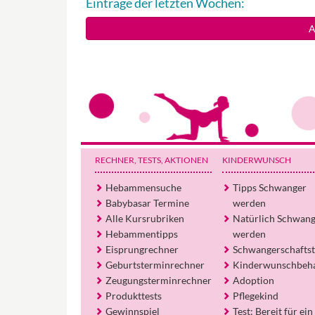
Einträge der letzten Wochen:
A
RECHNER, TESTS
, AKTIONEN
KINDERWUNSCH
Hebammensuche
Tipps Schwanger
Babybasar Termine
werden
Alle Kursrubriken
Natürlich Schwan
Hebammentipps
werden
Eisprungrechner
Schwangerschaftst
Geburtsterminrechner
Kinderwunschbeh
Zeugungsterminrechner
Adoption
Produkttests
Pflegekind
Gewinnspiel
Test: Bereit für ein