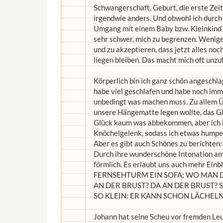
Schwangerschaft, Geburt, die erste Zeit
irgendwie anders. Und obwohl ich durch 
Umgang mit einem Baby bzw. Kleinkind bet
sehr schwer, mich zu begrenzen. Wenige
und zu akzeptieren, dass jetzt alles noc
liegen bleiben. Das macht mich oft unzu
Körperlich bin ich ganz schön angesch
habe viel geschlafen und habe noch im
unbedingt was machen muss. Zu allem Übe
unsere Hängematte legen wollte, das Gl
Glück kaum was abbekommen, aber ich 
Knöchelgelenk, sodass ich etwas humpe
Aber es gibt auch Schönes zu berichten
Durch ihre wunderschöne Intonation am
förmlich. Es erlaubt uns auch mehr Ein
FERNSEHTURM EIN SOFA; WO MAN D
AN DER BRUST? DA AN DER BRUST? Si
SO KLEIN: ER KANN SCHON LÄCHELN: Man
Johann hat seine Scheu vor fremden Leu