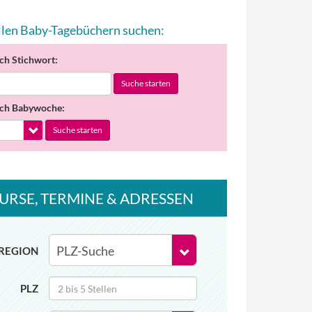
allen Baby-Tagebüchern suchen:
ch Stichwort:
Suche starten
ch Babywoche:
Suche starten
URSE
, TERMINE
& ADRESSEN
REGION
PLZ