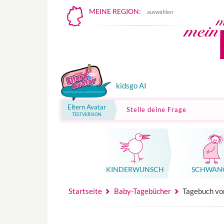
MEINE REGION:
auswählen
kidsgo AI
Eltern Avatar
Stelle deine Frage
TESTVERSION
KINDER­WUNSCH
SCHWAN
Mutterschutz, Elternzeit, Elterngeld
Hebammenpraxe
Beglei
Hebammenpraxe
Begleitung Sc
Babyku
Startseite
Baby-Tagebücher
Tagebuch vo