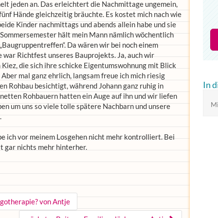
chelt jeden an. Das erleichtert die Nachmittage ungemein,
fünf Hände gleichzeitig bräuchte. Es kostet mich nach wie
beide Kinder nachmittags und abends allein habe und sie
m Sommersemester hält mein Mann nämlich wöchentlich
 „Baugruppentreffen“. Da wären wir bei noch einem
war Richtfest unseres Bauprojekts. Ja, auch wir
Kiez, die sich ihre schicke Eigentumswohnung mit Blick
Aber mal ganz ehrlich, langsam freue ich mich riesig
In 
den Rohbau besichtigt, während Johann ganz ruhig in
netten Rohbauern hatten ein Auge auf ihn und wir liefen
Mi
en um uns so viele tolle spätere Nachbarn und unsere
.
habe ich vor meinem Losgehen nicht mehr kontrolliert. Bei
 gar nichts mehr hinterher.
rgotherapie? von Antje