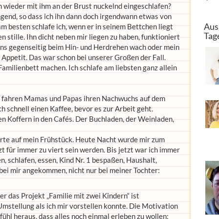
ch wieder mit ihm an der Brust nuckelnd eingeschlafen?
gend, so dass ich ihn dann doch irgendwann etwas von
Aus
m besten schlafe ich, wenn er in seinem Bettchen liegt
Tag
n stille. Ihn dicht neben mir liegen zu haben, funktioniert
uns gegenseitig beim Hin- und Herdrehen wach oder mein
 Appetit. Das war schon bei unserer Großen der Fall.
amilienbett machen. Ich schlafe am liebsten ganz allein
ße fahren Mamas und Papas ihren Nachwuchs auf dem
ch schnell einen Kaffee, bevor es zur Arbeit geht.
ren Koffern in den Cafés. Der Buchladen, der Weinladen,
arte auf mein Frühstück. Heute Nacht wurde mir zum
zt für immer zu viert sein werden. Bis jetzt war ich immer
n, schlafen, essen, Kind Nr. 1 bespaßen, Haushalt,
 bei mir angekommen, nicht nur bei meiner Tochter:
r das Projekt „Familie mit zwei Kindern“ ist
stellung als ich mir vorstellen konnte. Die Motivation
fühl heraus, dass alles noch einmal erleben zu wollen: