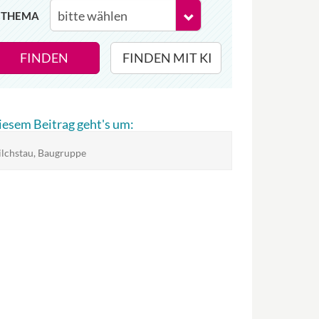
THEMA
FINDEN
FINDEN MIT KI
diesem Beitrag geht's um:
lchstau, Baugruppe