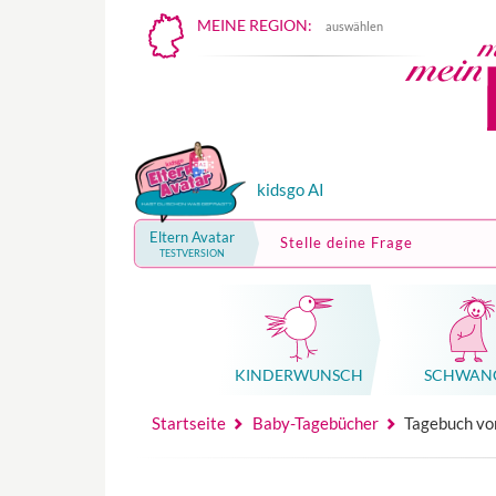
MEINE REGION:
auswählen
kidsgo AI
Eltern Avatar
Stelle deine Frage
TESTVERSION
KINDER­WUNSCH
SCHWAN
Mutterschutz, Elternzeit, Elterngeld
Hebammenpraxe
Beglei
Hebammenpraxe
Begleitung Sc
Babyku
Startseite
Baby-Tagebücher
Tagebuch vo