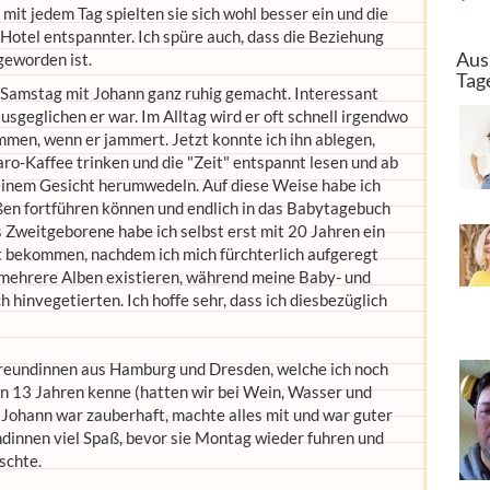
mit jedem Tag spielten sie sich wohl besser ein und die
Hotel entspannter. Ich spüre auch, dass die Beziehung
Aus
geworden ist.
Tag
d Samstag mit Johann ganz ruhig gemacht. Interessant
usgeglichen er war. Im Alltag wird er oft schnell irgendwo
men, wenn er jammert. Jetzt konnte ich ihn ablegen,
ro-Kaffee trinken und die "Zeit" entspannt lesen und ab
einem Gesicht herumwedeln. Auf diese Weise habe ich
ßen fortführen können und endlich in das Babytagebuch
 Zweitgeborene habe ich selbst erst mit 20 Jahren ein
 bekommen, nachdem ich mich fürchterlich aufgeregt
 mehrere Alben existieren, während meine Baby- und
h hinvegetierten. Ich hoffe sehr, dass ich diesbezüglich
reundinnen aus Hamburg und Dresden, welche ich noch
n 13 Jahren kenne (hatten wir bei Wein, Wasser und
Johann war zauberhaft, machte alles mit und war guter
ndinnen viel Spaß, bevor sie Montag wieder fuhren und
schte.