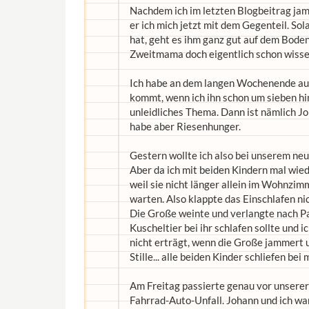
Nachdem ich im letzten Blogbeitrag ja
er ich mich jetzt mit dem Gegenteil. S
hat, geht es ihm ganz gut auf dem Boden.
Zweitmama doch eigentlich schon wissen
Ich habe an dem langen Wochenende auch
kommt, wenn ich ihn schon um sieben hin
unleidliches Thema. Dann ist nämlich Jo
habe aber Riesenhunger.
Gestern wollte ich also bei unserem ne
Aber da ich mit beiden Kindern mal wied
weil sie nicht länger allein im Wohnzimm
warten. Also klappte das Einschlafen n
Die Große weinte und verlangte nach Pap
Kuscheltier bei ihr schlafen sollte und 
nicht erträgt, wenn die Große jammert 
Stille... alle beiden Kinder schliefen bei 
Am Freitag passierte genau vor unserer
Fahrrad-Auto-Unfall. Johann und ich war