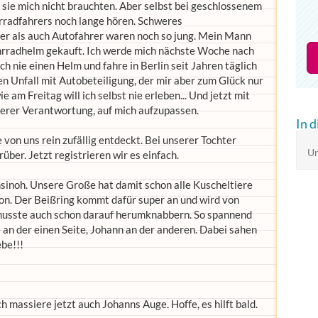
s sie mich nicht brauchten. Aber selbst bei geschlossenem
rradfahrers noch lange hören. Schweres
er als auch Autofahrer waren noch so jung. Mein Mann
ahrradhelm gekauft. Ich werde mich nächste Woche nach
h nie einen Helm und fahre in Berlin seit Jahren täglich
nen Unfall mit Autobeteiligung, der mir aber zum Glück nur
 am Freitag will ich selbst nie erleben... Und jetzt mit
ßerer Verantwortung, auf mich aufzupassen.
In 
 von uns rein zufällig entdeckt. Bei unserer Tochter
Un
ber. Jetzt registrieren wir es einfach.
nsinoh. Unsere Große hat damit schon alle Kuscheltiere
von. Der Beißring kommt dafür super an und wird von
 musste auch schon darauf herumknabbern. So spannend
e an der einen Seite, Johann an der anderen. Dabei sahen
ebe!!!
ch massiere jetzt auch Johanns Auge. Hoffe, es hilft bald.