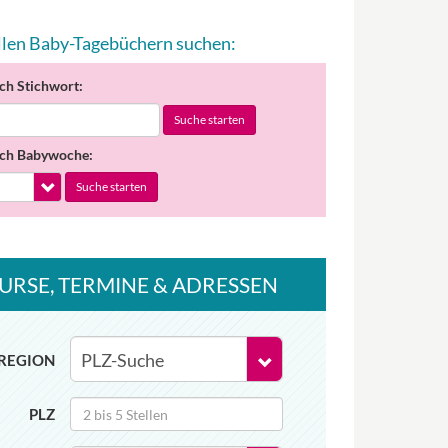
allen Baby-Tagebüchern suchen:
ch Stichwort:
Suche starten
ch Babywoche:
Suche starten
URSE
, TERMINE
& ADRESSEN
REGION
PLZ