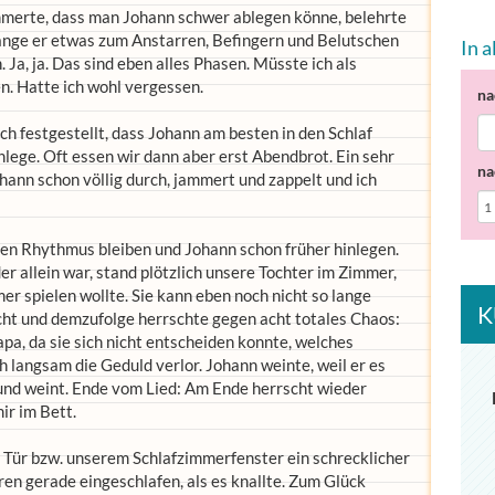
mmerte, dass man Johann schwer ablegen könne, belehrte
olange er etwas zum Anstarren, Befingern und Belutschen
In 
 Ja, ja. Das sind eben alles Phasen. Müsste ich als
. Hatte ich wohl vergessen.
na
 festgestellt, dass Johann am besten in den Schlaf
lege. Oft essen wir dann aber erst Abendbrot. Ein sehr
na
hann schon völlig durch, jammert und zappelt und ich
uen Rhythmus bleiben und Johann schon früher hinlegen.
er allein war, stand plötzlich unsere Tochter im Zimmer,
er spielen wollte. Sie kann eben noch nicht so lange
K
icht und demzufolge herrschte gegen acht totales Chaos:
a, da sie sich nicht entscheiden konnte, welches
ich langsam die Geduld verlor. Johann weinte, weil er es
und weint. Ende vom Lied: Am Ende herrscht wieder
mir im Bett.
 Tür bzw. unserem Schlafzimmerfenster ein schrecklicher
en gerade eingeschlafen, als es knallte. Zum Glück