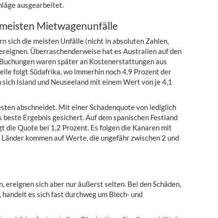
läge ausgearbeitet.
e meisten Mietwagenunfälle
 sich die meisten Unfälle (nicht in absoluten Zahlen,
ereignen. Überraschenderweise hat es Australien auf den
er Buchungen waren später an Kostenerstattungen aus
lle folgt Südafrika, wo immerhin noch 4,9 Prozent der
n sich Island und Neuseeland mit einem Wert von je 4,1
esten abschneidet. Mit einer Schadenquote von lediglich
as beste Ergebnis gesichert. Auf dem spanischen Festland
egt die Quote bei 1,2 Prozent. Es folgen die Kanaren mit
n Länder kommen auf Werte, die ungefähr zwischen 2 und
n, ereignen sich aber nur äußerst selten. Bei den Schäden,
 handelt es sich fast durchweg um Blech- und