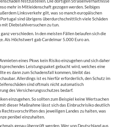
ifenschäden festzustellen. Die dortigen Straßenverhältnisse
umso mehr in Mitleidenschaft gezogen werden. Selbiges
 außerdem Linksverkehr gilt, was so manch europäischen
d Portugal sind übrigens überdurchschnittlich viele Schäden
m mit Diebstahlversuchen zu tun.
ganz verschieden. In den meisten Fällen belaufen sich die
äge. Als Höchstwert gab Cardelmar 5.000 Euro an.
 Anmieten eines Pkws kein Risiko einzugehen und sich daher
entsprechendes Leistungspaket gebucht wird, welches eine
llte es dann zum Schadensfall kommen, bleibt das
aubar. Allerdings ist es hierfür erforderlich, den Schutz im
 Reifenschäden sind oftmals nicht automatisch
erung des Versicherungsschutzes bedarf.
iken einzugehen. So sollten zum Beispiel keine Wertsachen
mit dieser Maßnahme lässt sich das Einbruchrisiko deutlich
en Rechtsvorschriften des jeweiligen Landes zu halten, was
nze penibel einzuhalten.
nochmals genau überprüft werden. Wer von Deutschland aus