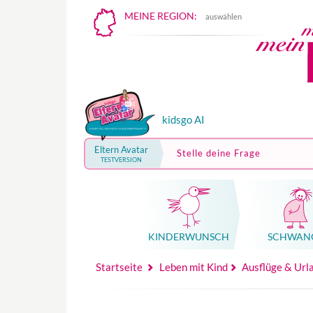
MEINE REGION:
auswählen
kidsgo AI
Eltern Avatar
Stelle deine Frage
TESTVERSION
KINDER­WUNSCH
SCHWAN
Mutterschutz, Elternzeit, Elterngeld
Hebammenpraxe
Beglei
Hebammenpraxe
Begleitung Sc
Babyku
Startseite
Leben mit Kind
Ausflüge & Url