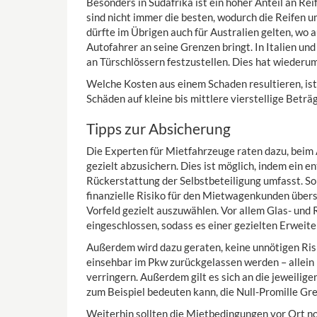
Besonders in Südafrika ist ein hoher Anteil an Re
sind nicht immer die besten, wodurch die Reifen 
dürfte im Übrigen auch für Australien gelten, wo
Autofahrer an seine Grenzen bringt. In Italien un
an Türschlössern festzustellen. Dies hat wiederu
Welche Kosten aus einem Schaden resultieren, ist 
Schäden auf kleine bis mittlere vierstellige Betr
Tipps zur Absicherung
Die Experten für Mietfahrzeuge raten dazu, beim
gezielt abzusichern. Dies ist möglich, indem ein 
Rückerstattung der Selbstbeteiligung umfasst. So
finanzielle Risiko für den Mietwagenkunden übersch
Vorfeld gezielt auszuwählen. Vor allem Glas- und
eingeschlossen, sodass es einer gezielten Erweit
Außerdem wird dazu geraten, keine unnötigen Ris
einsehbar im Pkw zurückgelassen werden – allein 
verringern. Außerdem gilt es sich an die jeweilig
zum Beispiel bedeuten kann, die Null-Promille Gre
Weiterhin sollten die Mietbedingungen vor Ort 