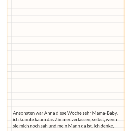
Wir haben Deutschlands ersten
Eltern-Avatar für dich geschaffen!
Egal, welche Frage du hast rund ums
Elternwerden und Elternsein, Kurse, Tipps
und Empfehlungen von Experten.
Hier bekommst du Antworten!
Hilf uns, den Avatar mit deinen Fragen zu
füttern und ihn mit jeder Bewertung ein
Stück besser zu machen!
Ansonsten war Anna diese Woche sehr Mama-Baby,
ich konnte kaum das Zimmer verlassen, selbst, wenn
sie mich noch sah und mein Mann da ist. Ich denke,