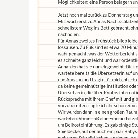
Möglichkeiten: eine Person belagern un
Jetzt noch mal zurück zu Donnerstag u
Mittwoch erst zu Annas Nachtschlafzei
schnellstem Weg ins Bett gebracht, ohn
nachholen.
Für Annas zweites Frühstück blieb leide
lossausen. Zu Fuß sind es etwa 20 Minu
wahr gemacht, was der Wetterbericht sc
es schneite ganz leicht und war ordentl
Anna, den hat sie nun eingeweiht. Dick
wartete bereits die Übersetzerin auf uns
und Anna an und fragte für mich, ob ich d
da keine gemeinnützige Institution oder 
Übersetzerin, die über Kyotos internat
Rücksprache mit ihrem Chef mit und gib
vorzubereiten, sagte ich ihr schon einm
Wir wurden dann in einen großen Raum 
warteten. Vorne saß eine Frau und erzäh
um Beikosteinführung. Es gab einige S
Spieldecke, auf der auch ein paar Babys
mehreren Schreibtischen, an denen je ei