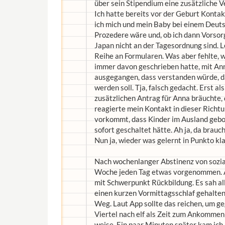
über sein Stipendium eine zusätzliche Ve
Ich hatte bereits vor der Geburt Kont
ich mich und mein Baby bei einem Deut
Prozedere wäre und, ob ich dann Vorso
Japan nicht an der Tagesordnung sind. 
Reihe an Formularen. Was aber fehlte, w
immer davon geschrieben hatte, mit Ann
ausgegangen, dass verstanden würde, d
werden soll. Tja, falsch gedacht. Erst al
zusätzlichen Antrag für Anna bräuchte, 
reagierte mein Kontakt in dieser Richtun
vorkommt, dass Kinder im Ausland gebo
sofort geschaltet hätte. Ah ja, da brau
Nun ja, wieder was gelernt in Punkto k
Nach wochenlanger Abstinenz von soziale
Woche jeden Tag etwas vorgenommen. A
mit Schwerpunkt Rückbildung. Es sah al
einen kurzen Vormittagsschlaf gehalten.
Weg. Laut App sollte das reichen, um geg
Viertel nach elf als Zeit zum Ankommen (
weise. Ein paar Minuten später kam ich