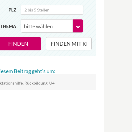
PLZ
THEMA
FINDEN
FINDEN MIT KI
diesem Beitrag geht's um:
ktationshilfe, Rückbildung, U4