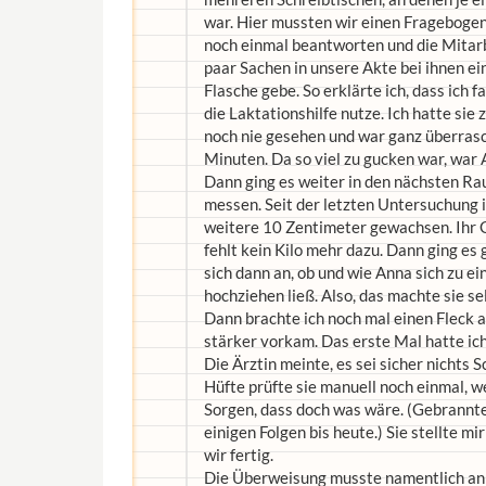
war. Hier mussten wir einen Fragebogen,
noch einmal beantworten und die Mitarb
paar Sachen in unsere Akte bei ihnen ei
Flasche gebe. So erklärte ich, dass ich 
die Laktationshilfe nutze. Ich hatte sie
noch nie gesehen und war ganz überrasc
Minuten. Da so viel zu gucken war, war 
Dann ging es weiter in den nächsten Ra
messen. Seit der letzten Untersuchung 
weitere 10 Zentimeter gewachsen. Ihr G
fehlt kein Kilo mehr dazu. Dann ging es 
sich dann an, ob und wie Anna sich zu e
hochziehen ließ. Also, das machte sie se
Dann brachte ich noch mal einen Fleck a
stärker vorkam. Das erste Mal hatte ic
Die Ärztin meinte, es sei sicher nichts 
Hüfte prüfte sie manuell noch einmal, w
Sorgen, dass doch was wäre. (Gebranntes
einigen Folgen bis heute.) Sie stellte
wir fertig.
Die Überweisung musste namentlich an e