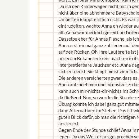
Da ich den Kinderwagen nicht mit in d
nicht über eine abnehmbare Babyschale 
Umbetten klappt einfach nicht. Es war j
eintrudelten, wachte Anna eh wieder au
alt. Anna war merklich gereift und inter
Dasselbe eher für Annas Flasche, als ic
Anna erst einmal ganz zufrieden auf de
auf den Rücken. Oh, ihre Lautbreite ist 
unserem Bekanntenkreis machten in ihre
interpretierbare Jauchzer etc. Anna da
sich entdeckt. Sie klingt meist ziemlic
Die anderen versicherten zwar, dass es s
Anna aufzunehmen und intensiver zu betü
kann auch mir-nichts-dir-nichts ins Sch
da fließend. Nun, so wurde die Stunde 
Übung konnte ich dabei ganz gut mitmac
dann Alternativen im Stehen. Das ist wi
guten Blick dafür, ob man die richtigen
ansteuert.
Gegen Ende der Stunde schlief Anna in 
legen. Da das Wetter ausgesprochen sch