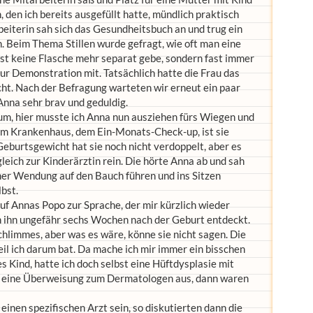
 den ich bereits ausgefüllt hatte, mündlich praktisch
eiterin sah sich das Gesundheitsbuch an und trug ein
n. Beim Thema Stillen wurde gefragt, wie oft man eine
fast keine Flasche mehr separat gebe, sondern fast immer
 zur Demonstration mit. Tatsächlich hatte die Frau das
ht. Nach der Befragung warteten wir erneut ein paar
Anna sehr brav und geduldig.
um, hier musste ich Anna nun ausziehen fürs Wiegen und
im Krankenhaus, dem Ein-Monats-Check-up, ist sie
eburtsgewicht hat sie noch nicht verdoppelt, aber es
gleich zur Kinderärztin rein. Die hörte Anna ab und sah
iner Wendung auf den Bauch führen und ins Sitzen
lbst.
uf Annas Popo zur Sprache, der mir kürzlich wieder
h ihn ungefähr sechs Wochen nach der Geburt entdeckt.
Schlimmes, aber was es wäre, könne sie nicht sagen. Die
eil ich darum bat. Da mache ich mir immer ein bisschen
 Kind, hatte ich doch selbst eine Hüftdysplasie mit
 mir eine Überweisung zum Dermatologen aus, dann waren
inen spezifischen Arzt sein, so diskutierten dann die