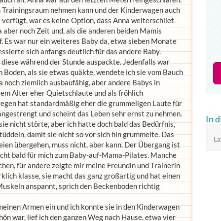
en Trainingsraum nehmen kann und der Kinderwagen auch
verfügt, war es keine Option, dass Anna weiterschlief.
a aber noch Zeit und, als die anderen beiden Mamis
f. Es war nur ein weiteres Baby da, etwa sieben Monate
essierte sich anfangs deutlich für das andere Baby.
h diese während der Stunde auspackte. Jedenfalls war
m Boden, als sie etwas quäkte, wendete ich sie vom Bauch
ja noch ziemlich ausbaufähig, aber andere Babys in
m Alter eher Quietschlaute und als fröhlich
gegen hat standardmäßig eher die grummeligen Laute für
h angestrengt und scheint das Leben sehr ernst zu nehmen.
In 
ie nicht störte, aber ich hatte doch bald das Bedürfnis,
ddeln, damit sie nicht so vor sich hin grummelte. Das
La
reien übergehen, muss nicht, aber kann. Der Übergang ist
recht bald für mich zum Baby-auf-Mama-Pilates. Manche
hen, für andere zeigte mir meine Freundin und Trainerin
rklich klasse, sie macht das ganz großartig und hat einen
 Muskeln anspannt, sprich den Beckenboden richtig
meinen Armen ein und ich konnte sie in den Kinderwagen
ön war, lief ich den ganzen Weg nach Hause, etwa vier