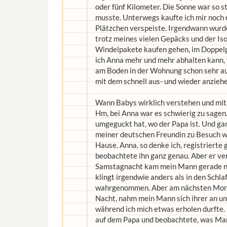
oder fünf Kilometer. Die Sonne war so s
musste. Unterwegs kaufte ich mir noch 
Plätzchen verspeiste. Irgendwann wurde
trotz meines vielen Gepäcks und der Is
Windelpakete kaufen gehen, im Doppelpa
ich Anna mehr und mehr abhalten kann,
am Boden in der Wohnung schon sehr auf Z
mit dem schnell aus- und wieder anziehe
Wann Babys wirklich verstehen und mit
Hm, bei Anna war es schwierig zu sagen.
umgeguckt hat, wo der Papa ist. Und gan
meiner deutschen Freundin zu Besuch wa
Hause. Anna, so denke ich, registrierte
beobachtete ihn ganz genau. Aber er verh
Samstagnacht kam mein Mann gerade nach
klingt irgendwie anders als in den Schlaf 
wahrgenommen. Aber am nächsten Morgen
Nacht, nahm mein Mann sich ihrer an un
während ich mich etwas erholen durfte. 
auf dem Papa und beobachtete, was Ma