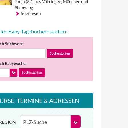
Tanja (37) aus Vöhringen, München und
Shenyang
Jetzt lesen
allen Baby-Tagebüchern suchen:
ch Stichwort:
Suche starten
ch Babywoche:
Suche starten
URSE
, TERMINE
& ADRESSEN
REGION