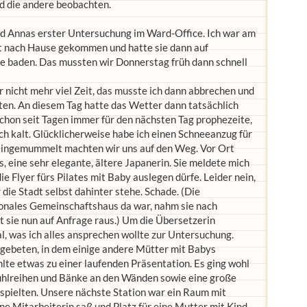
d die andere beobachten.
nd Annas erster Untersuchung im Ward-Office. Ich war am
t nach Hause gekommen und hatte sie dann auf
e baden. Das mussten wir Donnerstag früh dann schnell
r nicht mehr viel Zeit, das musste ich dann abbrechen und
ten. An diesem Tag hatte das Wetter dann tatsächlich
hon seit Tagen immer für den nächsten Tag prophezeite,
ich kalt. Glücklicherweise habe ich einen Schneeanzug für
 eingemummelt machten wir uns auf den Weg. Vor Ort
, eine sehr elegante, ältere Japanerin. Sie meldete mich
ie Flyer fürs Pilates mit Baby auslegen dürfe. Leider nein,
die Stadt selbst dahinter stehe. Schade. (Die
ionales Gemeinschaftshaus da war, nahm sie nach
t sie nun auf Anfrage raus.) Um die Übersetzerin
al, was ich alles ansprechen wollte zur Untersuchung.
gebeten, in dem einige andere Mütter mit Babys
lte etwas zu einer laufenden Präsentation. Es ging wohl
tuhlreihen und Bänke an den Wänden sowie eine große
 spielten. Unsere nächste Station war ein Raum mit
ne Mitarbeiterin saß und Platz für eine Mutter mit Kind