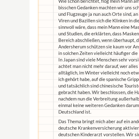
Wie schon berichtet, flog mein Mann a
bisschen Gedanken machten wir uns sch
und Flugzeuge ja nun auch Orte sind, a
Viren und Bazillen sich die Klinken in d
sinnvoll wäre, dass mein Mann eine Mask
und Studien, die erklärten, dass Masken
Bereich abschließen, wenn überhaupt, da
Andersherum schützen sie kaum vor Anste
in solchen Zeiten vielleicht häufiger di
In Japan sind viele Menschen sehr vors
achtet man nicht mehr darauf, wer alles 
alltäglich, im Winter vielleicht noch e
ich gehört habe, auf die spanische Gripp
und tatsächlich sind chinesische Touris
gebracht haben. Wir beschlossen, die H
nachdem nun die Verbreitung außerhalb 
einmal keine weiteren Gedanken darum. 
Deutschland ist.
Das Thema bringt mich aber auf ein and
deutsche Krankenversicherung aktivier
deutschen Kinderarzt vorstellen. Wir si