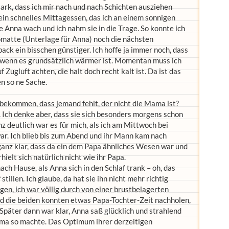
tark, dass ich mir nach und nach Schichten ausziehen
ein schnelles Mittagessen, das ich an einem sonnigen
 Anna wach und ich nahm sie in die Trage. So konnte ich
omatte (Unterlage für Anna) noch die nächsten
ck ein bisschen günstiger. Ich hoffe ja immer noch, dass
 wenn es grundsätzlich wärmer ist. Momentan muss ich
ugluft achten, die halt doch recht kalt ist. Da ist das
n so ne Sache.
bekommen, dass jemand fehlt, der nicht die Mama ist?
 Ich denke aber, dass sie sich besonders morgens schon
z deutlich war es für mich, als ich am Mittwoch bei
r. Ich blieb bis zum Abend und ihr Mann kam nach
 ganz klar, dass da ein dem Papa ähnliches Wesen war und
ielt sich natürlich nicht wie ihr Papa.
 Hause, als Anna sich in den Schlaf trank – oh, das
stillen. Ich glaube, da hat sie ihn nicht mehr richtig
, ich war völlig durch von einer brustbelagerten
d die beiden konnten etwas Papa-Tochter-Zeit nachholen,
Später dann war klar, Anna saß glücklich und strahlend
ma so machte. Das Optimum ihrer derzeitigen