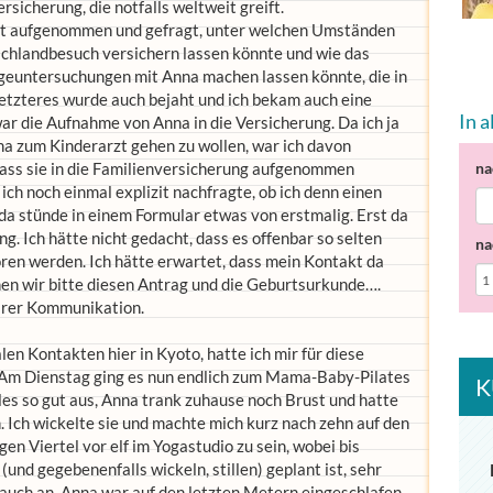
rsicherung, die notfalls weltweit greift.
akt aufgenommen und gefragt, unter welchen Umständen
schlandbesuch versichern lassen könnte und wie das
rgeuntersuchungen mit Anna machen lassen könnte, die in
Letzteres wurde auch bejaht und ich bekam auch eine
In 
ar die Aufnahme von Anna in die Versicherung. Da ich ja
a zum Kinderarzt gehen zu wollen, war ich davon
ass sie in die Familienversicherung aufgenommen
na
s ich noch einmal explizit nachfragte, ob ich denn einen
da stünde in einem Formular etwas von erstmalig. Erst da
g. Ich hätte nicht gedacht, dass es offenbar so selten
na
ren werden. Ich hätte erwartet, dass mein Kontakt da
chen wir bitte diesen Antrag und die Geburtsurkunde….
larer Kommunikation.
n Kontakten hier in Kyoto, hatte ich mir für diese
m Dienstag ging es nun endlich zum Mama-Baby-Pilates
K
les so gut aus, Anna trank zuhause noch Brust und hatte
 Ich wickelte sie und machte mich kurz nach zehn auf den
en Viertel vor elf im Yogastudio zu sein, wobei bis
und gegebenenfalls wickeln, stillen) geplant ist, sehr
 auch an, Anna war auf den letzten Metern eingeschlafen.