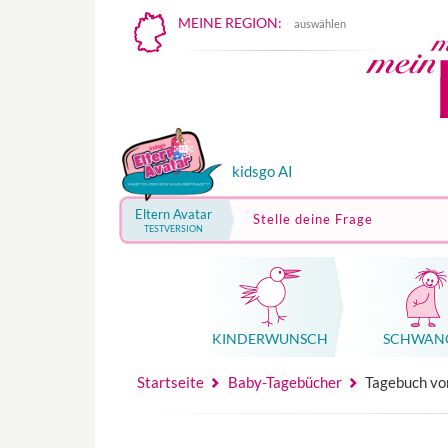
MEINE REGION:
auswählen
kidsgo AI
Eltern Avatar
Stelle deine Frage
TESTVERSION
KINDER­WUNSCH
SCHWAN
Mutterschutz, Elternzeit, Elterngeld
Hebammenpraxe
Beglei
Hebammenpraxe
Begleitung Sc
Babyku
Startseite
Baby-Tagebücher
Tagebuch von