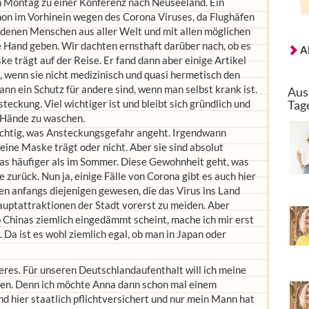
m Montag zu einer Konferenz nach Neuseeland. Ein
on im Vorhinein wegen des Corona Viruses, da Flughäfen
n denen Menschen aus aller Welt und mit allen möglichen
ie Hand geben. Wir dachten ernsthaft darüber nach, ob es
A
e trägt auf der Reise. Er fand dann aber einige Artikel
, wenn sie nicht medizinisch und quasi hermetisch den
nn ein Schutz für andere sind, wenn man selbst krank ist.
Aus
ckung. Viel wichtiger ist und bleibt sich gründlich und
Tag
e Hände zu waschen.
ichtig, was Ansteckungsgefahr angeht. Irgendwann
eine Maske trägt oder nicht. Aber sie sind absolut
twas häufiger als im Sommer. Diese Gewohnheit geht, was
e zurück. Nun ja, einige Fälle von Corona gibt es auch hier
ten anfangs diejenigen gewesen, die das Virus ins Land
auptattraktionen der Stadt vorerst zu meiden. Aber
Chinas ziemlich eingedämmt scheint, mache ich mir erst
Da ist es wohl ziemlich egal, ob man in Japan oder
eres. Für unseren Deutschlandaufenthalt will ich meine
en. Denn ich möchte Anna dann schon mal einem
nd hier staatlich pflichtversichert und nur mein Mann hat