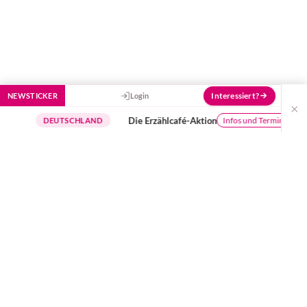
Interessiert?
NEWSTICKER
Login
×
Die Erzählcafé-Aktion
Bu
Infos und Termine
DEUTSCHLAND