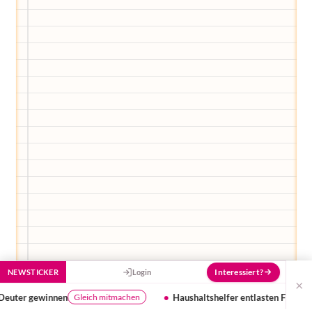
und Empfehlungen von Experten.
Hier bekommst du Antworten!
Hilf uns, den Avatar mit deinen Fragen zu
füttern und ihn mit jeder Bewertung ein
Stück besser zu machen!
Interessiert?
NEWSTICKER
Login
×
Haushaltshelfer entlasten Familien
Webinar Beikos
Mehr erfahren