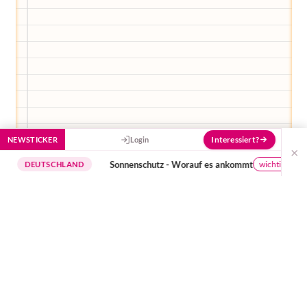
Interessiert?
NEWSTICKER
Login
×
Sonnenschutz - Worauf es ankommt
wichtige Hinweise
EUTSCHLAND