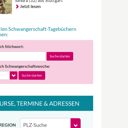
Sandra (32) aus Stuttgart
Jetzt lesen
allen Schwangerschaft-Tagebüchern
hen:
ch Stichwort:
Suche starten
ch Schwangerschaftswoche:
Suche starten
URSE
, TERMINE
& ADRESSEN
REGION