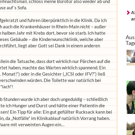
eihnachtsmail, schloss meine Bürotür also wieder ab und
se auf´s Sofa.
A
a
ekratzt und fuhren überpünktlich in die Klinik. Da ich
ch auch die Krankenhäuser in Rhein-Main nicht – außer
 halben Jahr mit Krebs dort, bevor sie starb. Ich hatte
Aus
dieses Gebäude – die Kinderwunschklinik, welche aber
Tag
chführt, liegt aber Gott sei Dank in einem anderen
llein die Tatsache, dass dort wirklich nur Pärchen auf die
et haben, machte das Warten wirklich spannend. Ein
 Monat!“) oder in die Gesichter („ICSI oder IFV?“) ließ
verschwinden würden. Die Toilette war natürlich bei
*lach*!
b Stunden wurde ich aber doch ungeduldig – schließlich
te ich Hunger und Durst und hätte einer Patientin die
sen! Ein Tipp für alle: Ein gut gefüllter Rucksack kann bei
n, da „Notfälle“ im Klinikablauf natürlich Vorrang haben.
 Paare mit verweinten Augen ein…