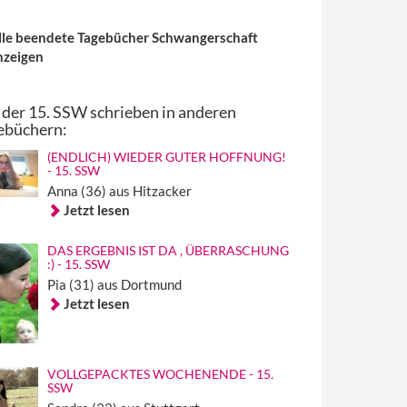
lle beendete Tagebücher Schwangerschaft
nzeigen
 der 15. SSW schrieben in anderen
ebüchern:
(ENDLICH) WIEDER GUTER HOFFNUNG!
- 15. SSW
Anna (36) aus Hitzacker
Jetzt lesen
DAS ERGEBNIS IST DA , ÜBERRASCHUNG
:) - 15. SSW
Pia (31) aus Dortmund
Jetzt lesen
VOLLGEPACKTES WOCHENENDE - 15.
SSW