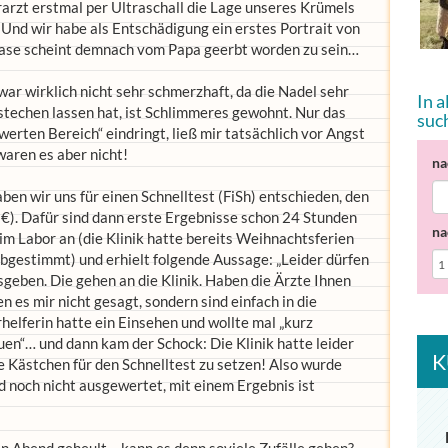
rarzt erstmal per Ultraschall die Lage unseres Krümels
Und wir habe als Entschädigung ein erstes Portrait von
Nase scheint demnach vom Papa geerbt worden zu sein…
ar wirklich nicht sehr schmerzhaft, da die Nadel sehr
In 
stechen lassen hat, ist Schlimmeres gewohnt. Nur das
suc
werten Bereich“ eindringt, ließ mir tatsächlich vor Angst
aren es aber nicht!
na
ben wir uns für einen Schnelltest (FiSh) entschieden, den
- €). Dafür sind dann erste Ergebnisse schon 24 Stunden
na
 im Labor an (die Klinik hatte bereits Weihnachtsferien
bgestimmt) und erhielt folgende Aussage: „Leider dürfen
sgeben. Die gehen an die Klinik. Haben die Ärzte Ihnen
en es mir nicht gesagt, sondern sind einfach in die
elferin hatte ein Einsehen und wollte mal „kurz
uen“… und dann kam der Schock: Die Klinik hatte leider
K
e Kästchen für den Schnelltest zu setzen! Also wurde
d noch nicht ausgewertet, mit einem Ergebnis ist