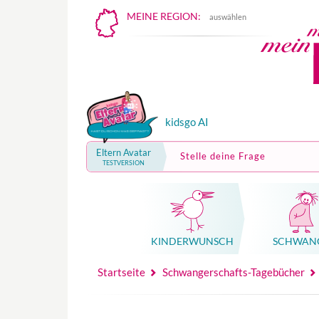
MEINE REGION:
auswählen
kidsgo AI
Eltern Avatar
Stelle deine Frage
TESTVERSION
KINDER­WUNSCH
SCHWAN
Mutterschutz, Elternzeit, Elterngeld
Hebammenpraxe
Beglei
Hebammenpraxe
Begleitung Sc
Babyku
Startseite
Schwangerschafts-Tagebücher