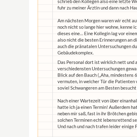
schrieb den Kollegen also eine letzte W
fuhr zu meiner Ärztin und dann nach Hau
Am nächsten Morgen waren wir echt aufg
noch nicht so lange hier wohne, kenne i
dieses eine… Eine Kollegin lag vor einem
also nicht die besten Erinnerungen an 
auch die pränatalen Untersuchungen dur
Gebäudekomplex.
Das Personal dort ist wirklich nett und a
verschiedensten Untersuchungen gewart
Blick auf den Bauch („Aha, mindestens 6.
vermuten, in welcher Tür die Patienten 
soviel Schwangeren am Besten besucht 
Nach einer Wartezeit von über einanhal
hatte ich ja einen Termin! Außerdem hat
neben mir saß, fast in ihr Brötchen gebis
solchen Terminen echt lebensrettend sei
Und nach und nach trafen leider einige