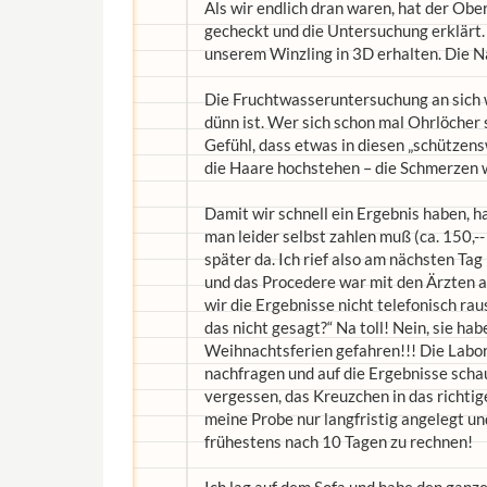
Als wir endlich dran waren, hat der Obe
gecheckt und die Untersuchung erklärt. 
unserem Winzling in 3D erhalten. Die 
Die Fruchtwasseruntersuchung an sich w
dünn ist. Wer sich schon mal Ohrlöcher 
Gefühl, dass etwas in diesen „schützens
die Haare hochstehen – die Schmerzen w
Damit wir schnell ein Ergebnis haben, ha
man leider selbst zahlen muß (ca. 150,-
später da. Ich rief also am nächsten Tag
und das Procedere war mit den Ärzten a
wir die Ergebnisse nicht telefonisch rau
das nicht gesagt?“ Na toll! Nein, sie hab
Weihnachtsferien gefahren!!! Die Laborh
nachfragen und auf die Ergebnisse scha
vergessen, das Kreuzchen in das richtig
meine Probe nur langfristig angelegt un
frühestens nach 10 Tagen zu rechnen!