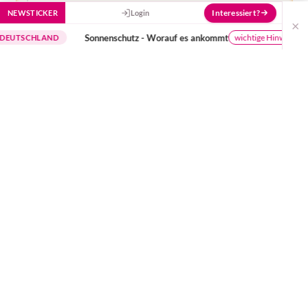
Interessiert?
NEWSTICKER
Login
×
Sonnenschutz - Worauf es ankommt
Die
wichtige Hinweise
LAND