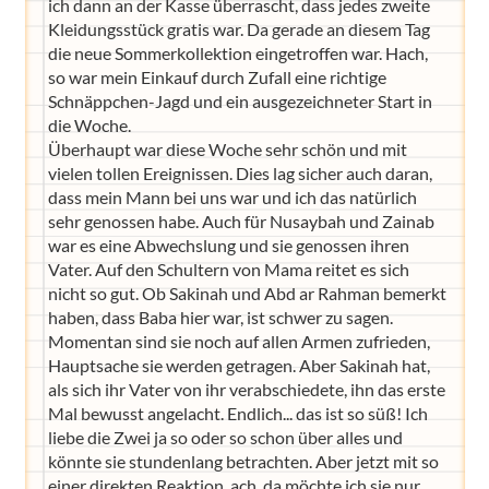
ich dann an der Kasse überrascht, dass jedes zweite
Kleidungsstück gratis war. Da gerade an diesem Tag
die neue Sommerkollektion eingetroffen war. Hach,
so war mein Einkauf durch Zufall eine richtige
Schnäppchen-Jagd und ein ausgezeichneter Start in
die Woche.
Überhaupt war diese Woche sehr schön und mit
vielen tollen Ereignissen. Dies lag sicher auch daran,
dass mein Mann bei uns war und ich das natürlich
sehr genossen habe. Auch für Nusaybah und Zainab
war es eine Abwechslung und sie genossen ihren
Vater. Auf den Schultern von Mama reitet es sich
nicht so gut. Ob Sakinah und Abd ar Rahman bemerkt
haben, dass Baba hier war, ist schwer zu sagen.
Momentan sind sie noch auf allen Armen zufrieden,
Hauptsache sie werden getragen. Aber Sakinah hat,
als sich ihr Vater von ihr verabschiedete, ihn das erste
Mal bewusst angelacht. Endlich... das ist so süß! Ich
liebe die Zwei ja so oder so schon über alles und
könnte sie stundenlang betrachten. Aber jetzt mit so
einer direkten Reaktion, ach, da möchte ich sie nur