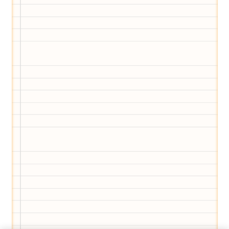
Eltern-Avatar für dich geschaffen!
Egal, welche Frage du hast rund ums
Elternwerden und Elternsein, Kurse, Tipps
und Empfehlungen von Experten.
Hier bekommst du Antworten!
Hilf uns, den Avatar mit deinen Fragen zu
füttern und ihn mit jeder Bewertung ein
Stück besser zu machen!