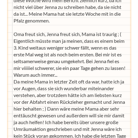
diese Woche wird mein Bericht ziemlich kurz, da ich
nicht viel über Jenna zu schreiben habe, da sie nicht
da ist... Meine Mama hat sie letzte Woche mit in die
Pfalz genommen.
Oma freut sich, Jenna freut sich, Mama ist traurig ; (
Eigentlich müsste man ja meinen, dass es einem beim
3. Kind weitaus weniger schwer fällt, wenn es das
erste Mal weg ist als noch beim ersten. Bei mir ist es
seltsamerweise genau umgekehrt. Bei Jenna fiel es
mir viiiiiel schwerer, sie ein paar Tage gehen zu lassen!
Warum auch immer...
Da meine Mama in letzter Zeit oft da war, hatte ich ja
vor Augen, dass sie sich wunderbar miteinander
verstehen, aber trotzdem hätte ich am liebsten kurz
vor der Abfahrt einen Rückzieher gemacht und Jenna
hier behalten ; ) Dann wäre meine Mama aber sehr
enttäuscht gewesen und außerdem will sie mir damit
ja auch helfen! Ich habe bereits über unsere große
Umräumaktion geschrieben und mit Jenna wäre ich
kein Stück voran gekommen. Ich habe die letzten Tage