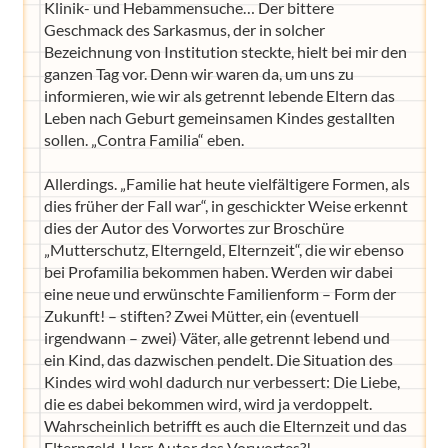
Klinik- und Hebammensuche… Der bittere
Geschmack des Sarkasmus, der in solcher
Bezeichnung von Institution steckte, hielt bei mir den
ganzen Tag vor. Denn wir waren da, um uns zu
informieren, wie wir als getrennt lebende Eltern das
Leben nach Geburt gemeinsamen Kindes gestallten
sollen. „Contra Familia“ eben.
Allerdings. „Familie hat heute vielfältigere Formen, als
dies früher der Fall war“, in geschickter Weise erkennt
dies der Autor des Vorwortes zur Broschüre
„Mutterschutz, Elterngeld, Elternzeit“, die wir ebenso
bei Profamilia bekommen haben. Werden wir dabei
eine neue und erwünschte Familienform – Form der
Zukunft! – stiften? Zwei Mütter, ein (eventuell
irgendwann – zwei) Väter, alle getrennt lebend und
ein Kind, das dazwischen pendelt. Die Situation des
Kindes wird wohl dadurch nur verbessert: Die Liebe,
die es dabei bekommen wird, wird ja verdoppelt.
Wahrscheinlich betrifft es auch die Elternzeit und das
Elterngeld, Herr Autor des Vorwortes?!