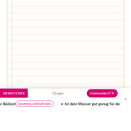
füttern und ihn mit jeder Bewertung ein
Stück besser zu machen!
Interessiert?
NEWSTICKER
Login
×
n Wasser gut genug für dein Baby?
Umfrage: Kinderkurse -
Testergebnis
Heute bin ich wieder in der Nacht aufgewacht, weil
ich gehört oder gespürt habe, wie in mir zwei Herzen