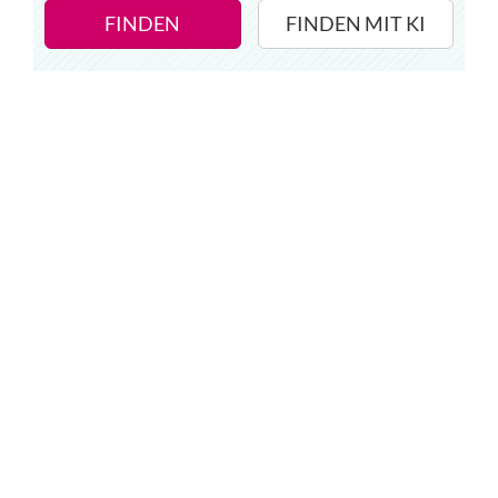
FINDEN
FINDEN MIT KI
Wir haben Deutschlands ersten
Eltern-Avatar für dich geschaffen!
Egal, welche Frage du hast rund ums
Elternwerden und Elternsein, Kurse, Tipps
und Empfehlungen von Experten.
Hier bekommst du Antworten!
Hilf uns, den Avatar mit deinen Fragen zu
füttern und ihn mit jeder Bewertung ein
Stück besser zu machen!