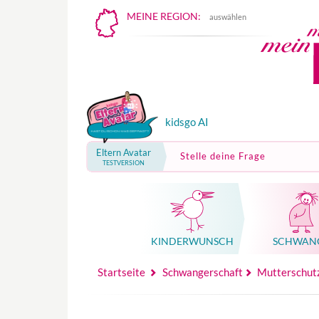
MEINE REGION:
auswählen
kidsgo AI
Eltern Avatar
Stelle deine Frage
TESTVERSION
KINDER­WUNSCH
SCHWAN
Mutterschutz, Elternzeit, Elterngeld
Hebammenpraxe
Beglei
Hebammenpraxe
Begleitung Sc
Babyku
Startseite
Schwangerschaft
Mutterschutz