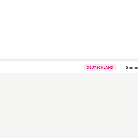
Sonnenschut
DEUTSCHLAND
SCHWANGERSCHAFT
GEBURT
BAB
rden
Entwicklung
Geburtsvorbereitung
R
r
Ungeborenes
Kliniktasche packen
B