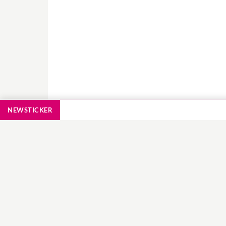
NEWSTICKER
RECHNER, TESTS
, AKTIONEN
KINDERWUNSCH
Hebammensuche
Tipps Schwanger we
Babybasar Termine
Natürlich Schwange