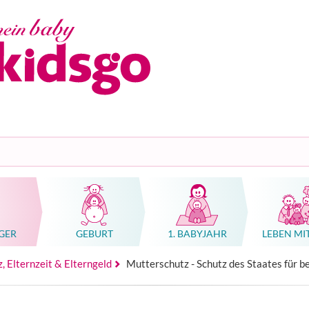
GER
GEBURT
1. BABYJAHR
LEBEN MI
n, Geburtshäuser, Kliniken
tung Schwangerschaft, Geburt oder Familie
n, Geburtshäuser, Kliniken
hwangerschaft & Geburt
rse (Massage, Gebärden, Babykurskonzepte)
Ratgeber Übelkeit Schwangerschaft
Hebammenkunst als Weltkulturerbe
, Elternzeit & Elterngeld
Mutterschutz - Schutz des Staates für 