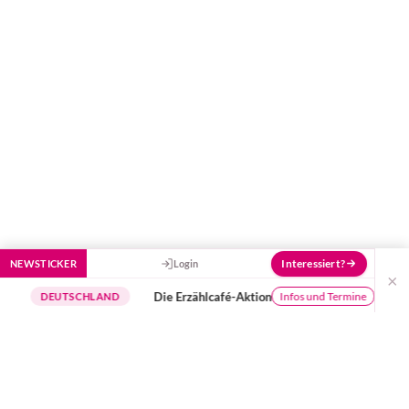
Stück besser zu machen!
Interessiert?
NEWSTICKER
Login
×
Die Erzählcafé-Aktion
Buchu
Infos und Termine
DEUTSCHLAND